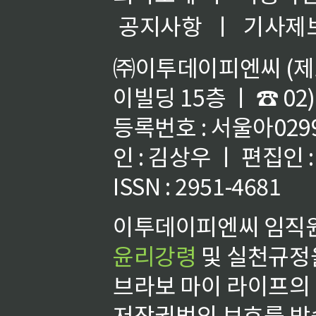
공지사항
ㅣ
기사제
㈜이투데이피엔씨 (제호
이빌딩 15층 ㅣ ☎ 02)
등록번호 : 서울아02992
인 : 김상우 ㅣ 편집인
ISSN : 2951-4681
이투데이피엔씨 임직원
윤리강령
및 실천규정을
브라보 마이 라이프의
저작권법의 보호를 받