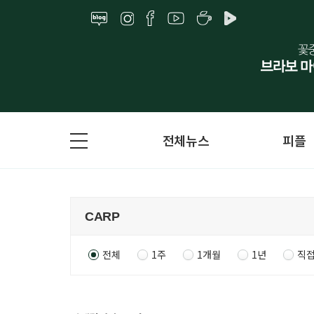
전체뉴스
피플
전체
1주
1개월
1년
직