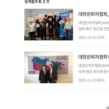
검색결과 총
2
건
대한은퇴자협회,
대한은퇴자협회(KAR
호와 복지 증진을 위
과 노인 인권 보장을
2025-12-10 14:55
대한은퇴자협회 대
대한은퇴자협회(KAR
국제 연대 회의에 참
국제노령연맹(IFA)
2025-11-13 08:55