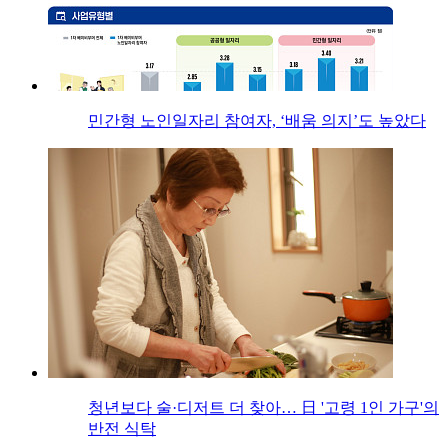
민간형 노인일자리 참여자, ‘배움 의지’도 높았다
청년보다 술·디저트 더 찾아… 日 '고령 1인 가구'의
반전 식탁