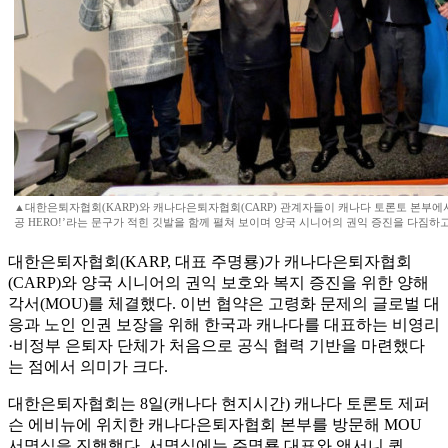
▲대한은퇴자협회(KARP)와 캐나다은퇴자협회(CARP) 관계자들이 캐나다 토론토 본부에서
공 HERO!’라는 문구가 적힌 깃발을 함께 펼쳐 보이며 양국 시니어의 권익 증진을 다짐하
대한은퇴자협회(KARP, 대표 주명룡)가 캐나다은퇴자협회
(CARP)와 양국 시니어의 권익 보호와 복지 증진을 위한 양해
각서(MOU)를 체결했다. 이번 협약은 고령화 문제의 글로벌 대
응과 노인 인권 보장을 위해 한국과 캐나다를 대표하는 비영리
·비정부 은퇴자 단체가 처음으로 공식 협력 기반을 마련했다
는 점에서 의미가 크다.
대한은퇴자협회는 8일(캐나다 현지시간) 캐나다 토론토 제퍼
슨 에비뉴에 위치한 캐나다은퇴자협회 본부를 방문해 MOU
서명식을 진행했다. 서명식에는 주명룡 대표와 앤서니 퀸