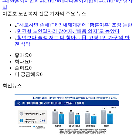
#대한은퇴자협회
#KARP
#캐나다은퇴자협회
#CARP
#연령차
별
이준호 노인복지 전문 기자의 주요 뉴스
⌞
“해로하면 손해?” 8·3 세제개편에 ‘황혼이혼’ 조장 논란
⌞
민간형 노인일자리 참여자, ‘배움 의지’도 높았다
⌞
청년보다 술·디저트 더 찾아… 日 '고령 1인 가구'의 반
전 식탁
좋아요
0
화나요
0
슬퍼요
0
더 궁금해요
0
최신뉴스