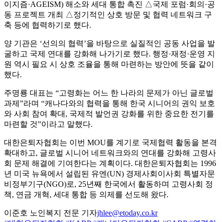
이지즘·AGEISM) 해소와 세대 통합 촉진 △국제 포럼·회의·공
동 프로젝트 개최 △정기적인 상호 방문 및 협력 네트워크 구
축 등에 협력하기로 했다.
양 기관은 ‘선의의 협력’을 바탕으로 실질적인 공동 사업을 발
굴하고 국제 연대를 강화해 나가기로 했다. 행정·재정·운영 지
원 역시 필요 시 상호 조율을 통해 마련하는 방안에 뜻을 같이
했다.
주명룡 대표는 “고령화는 어느 한 나라의 문제가 아닌 글로벌
과제”라며 “캐나다와의 협력을 통해 한국 시니어의 권익 보호
와 사회 참여 확대, 국제적 발언권 강화를 위한 중요한 전기를
마련할 것”이라고 말했다.
대한은퇴자협회는 이번 MOU를 계기로 국제협력 활동을 본격
확대하고, 글로벌 시니어 네트워크와의 연대를 강화해 고령사
회 문제 해결에 기여한다는 계획이다. 대한은퇴자협회는 1996
년 미국 뉴욕에서 설립된 유엔(UN) 경제사회이사회 특별자문
비정부기구(NGO)로, 25년째 한국에서 활동하며 고령사회 정
책, 연금 개혁, 세대 통합 등 의제를 선도해 왔다.
이준호 노인복지 전문 기자
jhlee@etoday.co.kr