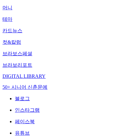
머니
테마
카드뉴스
컷&칼럼
브라보스페셜
브라보리포트
DIGITAL LIBRARY
50+ 시니어 신춘문예
블로그
인스타그램
페이스북
유튜브