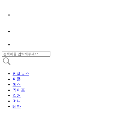
전체뉴스
피플
헬스
라이프
컬처
머니
테마