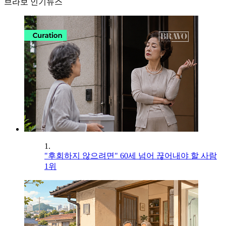
브라보 인기뉴스
1.
"후회하지 않으려면" 60세 넘어 끊어내야 할 사람
1위