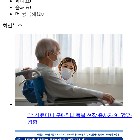
화나요
0
슬퍼요
0
더 궁금해요
0
최신뉴스
“추천했더니 구매” 日 돌봄 현장 종사자 91.5%가
경험