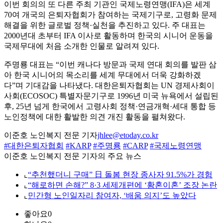
이번 회의의 또 다른 주최 기관인 국제노령연맹(IFA)은 세계
70여 개국의 은퇴자협회가 참여하는 국제기구로, 고령화 문제
해결을 위한 글로벌 정책·실천을 추진하고 있다. 주 대표는
2000년대 초부터 IFA 이사로 활동하며 한국의 시니어 운동을
국제무대에 처음 소개한 인물로 알려져 있다.
주명룡 대표는 “이번 캐나다 방문과 국제 연대 회의를 발판 삼
아 한국 시니어의 목소리를 세계 무대에서 더욱 강화하겠
다”며 기대감을 나타냈다. 대한은퇴자협회는 UN 경제사회이
사회(ECOSOC) 특별자문기구로 1996년 미국 뉴욕에서 설립된
후, 25년 넘게 한국에서 고령사회 정책·연금개혁·세대 통합 등
노인정책에 대한 활발한 의견 개진 활동을 펼쳐왔다.
이준호 노인복지 전문 기자
jhlee@etoday.co.kr
#대한은퇴자협회
#KARP
#주명룡
#CARP
#국제노령연맹
이준호 노인복지 전문 기자의 주요 뉴스
⌞
“추천했더니 구매” 日 돌봄 현장 종사자 91.5%가 경험
⌞
“해로하면 손해?” 8·3 세제개편에 ‘황혼이혼’ 조장 논란
⌞
민간형 노인일자리 참여자, ‘배움 의지’도 높았다
좋아요
0