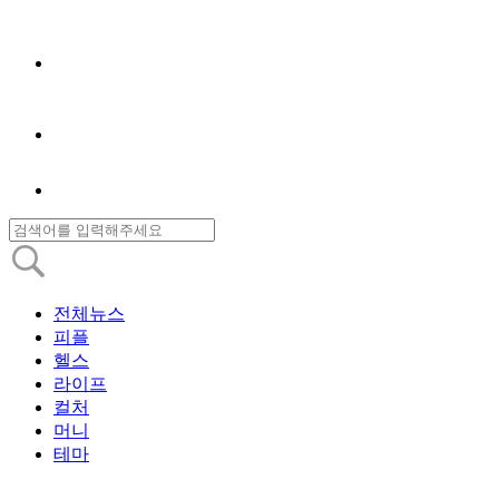
전체뉴스
피플
헬스
라이프
컬처
머니
테마