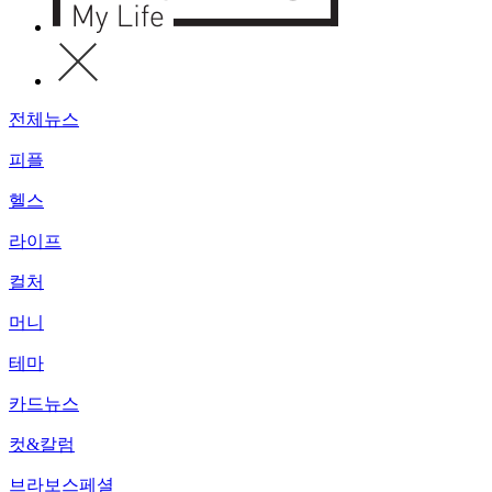
전체뉴스
피플
헬스
라이프
컬처
머니
테마
카드뉴스
컷&칼럼
브라보스페셜