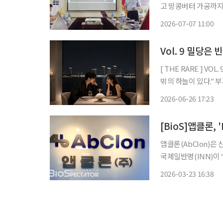
고 땅콩버터 가공까지 가치사슬 구축 한국 농업기술 
지원을 넘어 현지 산
2026-07-07 11:00
(KOPIA·코피아) 
존도를
Vol. 9 밀당은
[ THE RARE ] VOL. 9 밀당은 빈곤의 증거:슈퍼리치들이 연애하는 법 "천외천(天外天). 
밖의
2026-06-26 17:23
[BioS]앱클론,
앱클론(AbClon)은 
국제일반명(INN)이 ‘
너사인 헨리우스(Hen
2026-03-23 16:38
료제 세팅으로 표준