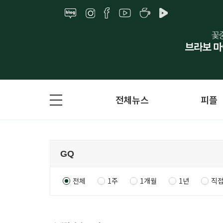
전체뉴스
피플
전체
1주
1개월
1년
직