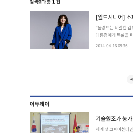
검색결과 총
1
건
[월드시니어] 소
“올랑드는 비열한 겁쟁이” ‘라붐’의 주인공 소피 마르소(47)가 프랑수아 
대통령에게 독설을 퍼부었다. 마르소는 15일(현지시간) 발간된 잡
에서 동거녀와 결별한 올랑
2014-04-16 09:36
캔들에 대한 질문에 
이투데이
기술원조가 농가
세계 첫 코피아센터인