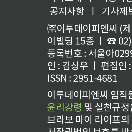
공지사항
ㅣ
기사제
㈜이투데이피엔씨 (제호
이빌딩 15층 ㅣ ☎ 02)
등록번호 : 서울아02992
인 : 김상우 ㅣ 편집인
ISSN : 2951-4681
이투데이피엔씨 임직원
윤리강령
및 실천규정을
브라보 마이 라이프의
저작권법의 보호를 받