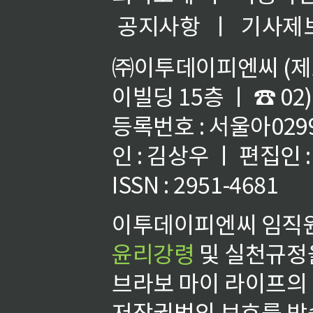
공지사항
ㅣ
기사제
㈜이투데이피엔씨 (제호
이빌딩 15층 ㅣ ☎ 02)
등록번호 : 서울아02992
인 : 김상우 ㅣ 편집인
ISSN : 2951-4681
이투데이피엔씨 임직원
윤리강령
및 실천규정을
브라보 마이 라이프의
저작권법의 보호를 받