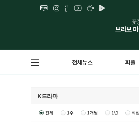
전체뉴스
피플
전체
1주
1개월
1년
직