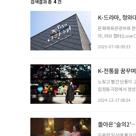
검색결과 총
4
건
K-드라마, 청와
문화체육관광부와 한국
마, 러브 챕터(Love
속 사랑의 순간들이 다
2025-07-08 09:33
으로 ‘폭싹 속았수다’,
K-전통을 꿈꾸며
노랗고 빨간 단풍이 고
립정동극장에서 정성숙 대표
학원 갈래?” 정성숙 
2024-12-17 08:34
원을 선
돌아온 ‘슬의2
지루한 일상에 볼거리