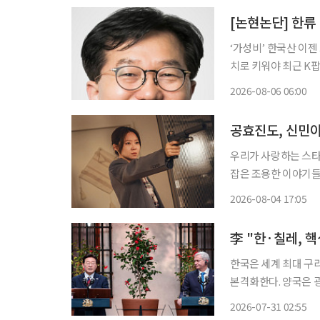
[논현논단] 한류
‘가성비’ 한국산 이
치로 키워야 최근 K팝, K드라마 같은 문화 콘텐츠부터 반도체, 조선, 방산, 화장품 등 제조업
에 이르기까지, 한국
2026-08-06 06:00
고 있다. 과거 ‘한
공효진도, 신민아
우리가 사랑하는 스타
잡은 조용한 이야기들. '엔터로그'에서
자주 마주하게 됩니다.
2026-08-04 17:05
송사와 온라인동영상서
李 "한·칠레, 
한국은 세계 최대 구
본격화한다. 양국은 
고, 핵심광물과 에너지
2026-07-31 02:55
에 한·칠레 FTA 