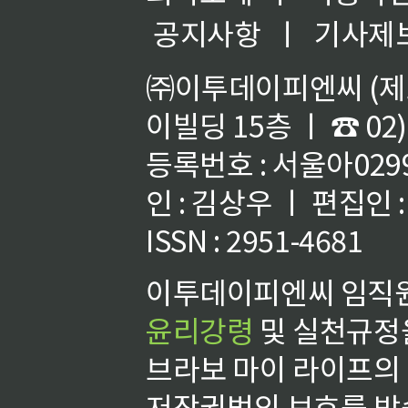
공지사항
ㅣ
기사제
㈜이투데이피엔씨 (제호
이빌딩 15층 ㅣ ☎ 02)
등록번호 : 서울아02992
인 : 김상우 ㅣ 편집인
ISSN : 2951-4681
이투데이피엔씨 임직원
윤리강령
및 실천규정을
브라보 마이 라이프의
저작권법의 보호를 받