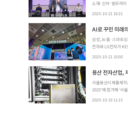
소재·신약·법무까지 
나…능동형 에이전트로 산업 패러다임 전환” 임
2025-10-21 16:31
이 매우 중요한 시점
AI로 꾸민 미래의
삼성, AI 홈·스마트
전자와 LG전자가 KES
일부터 24일까지 서울
2025-10-21 10:00
공지능(AI) 철학을
서울용산시제품제작소는
2025’에 참가해 ‘서울
따르면 이번 전시관에
2025-10-19 11:15
제작소의 입주 공간과 