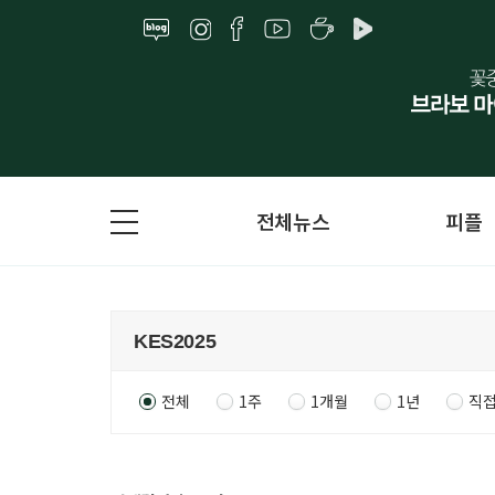
전체뉴스
피플
전체
1주
1개월
1년
직