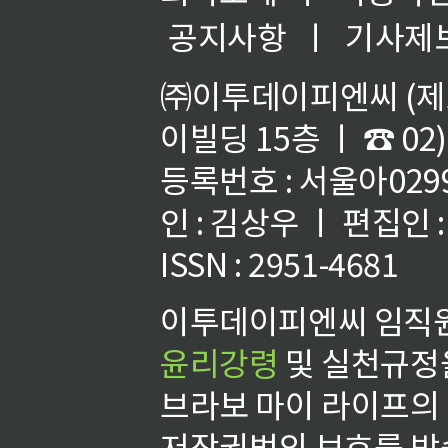
공지사항
ㅣ
기사제
㈜이투데이피엔씨 (제호
이빌딩 15층 ㅣ ☎ 02)
등록번호 : 서울아02992
인 : 김상우 ㅣ 편집인
ISSN : 2951-4681
이투데이피엔씨 임직원
윤리강령
및 실천규정을
브라보 마이 라이프의
저작권법의 보호를 받