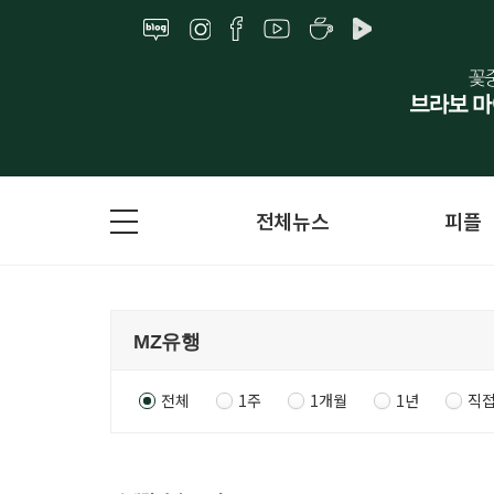
전체뉴스
피플
전체
1주
1개월
1년
직