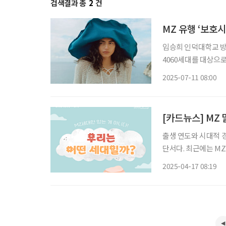
검색결과 총
2
건
MZ 유행 ‘보호
임승희 인덕대학교 
4060세대를 대상으로
트렌드로 ‘보호시크 룩
2025-07-11 08:00
추럴한 감성을 담은 
[카드뉴스] MZ 
출생 연도와 시대적 
단서다. 최근에는 MZ
쯤에서 문득 궁금해진
2025-04-17 08:19
아온 시니어들 역시 