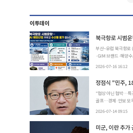
이투데이
북극항로 시범운
부산~유럽 북극항로 운
·GIM 브랜드·해양수도권 육성까지 
운항을 추진하고 AI 
2026-07-16 16:12
양수도권 조성과 K-
정점식 "민주, 
"협상 아닌 협박…특
골프…경제·안보 모두 국민 불안 키워" 정점식
"18개 상임위를 모
2026-07-14 09:15
정 원내대표는 14일
겠