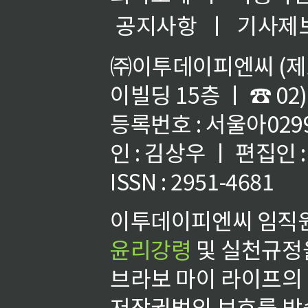
공지사항
ㅣ
기사제
㈜이투데이피엔씨 (제호
이빌딩 15층 ㅣ ☎ 02)
등록번호 : 서울아02992
인 : 김상우 ㅣ 편집인
ISSN : 2951-4681
이투데이피엔씨 임직원
윤리강령
및 실천규정을
브라보 마이 라이프의
저작권법의 보호를 받