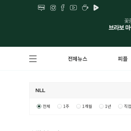
전체뉴스
피플
전체
1주
1개월
1년
직