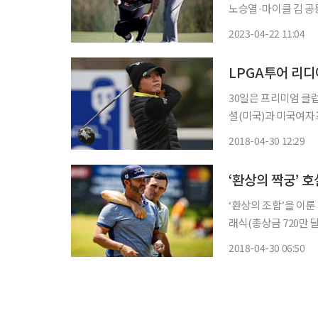
노승열·마이클 김 공동 20위 한 팀을 이룬 임성재와 키스 미첼(미국
며 우승을 향한 불을 댕기고 있다. 2인 1조 방식으로 치르는
2023-04-22 11:04
클래식(총상금 860만
30일은 프리미엄 클럽으로 유명한 ‘
셜(미국)과 미국여자
한 뒤 동반우승을 했기 때문이다. 특히, 리디아 고는 클럽, 
2018-04-30 12:29
‘환상의 조합’을 이룬
래식(총상금 720만 달러)에서 짜
미국 루이지애나주 애
2018-04-30 06:50
최종일 경기에서 4타를