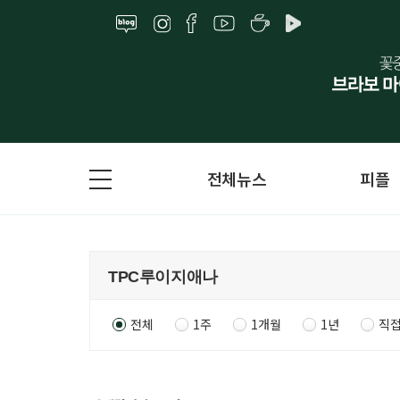
전체뉴스
피플
전체
1주
1개월
1년
직