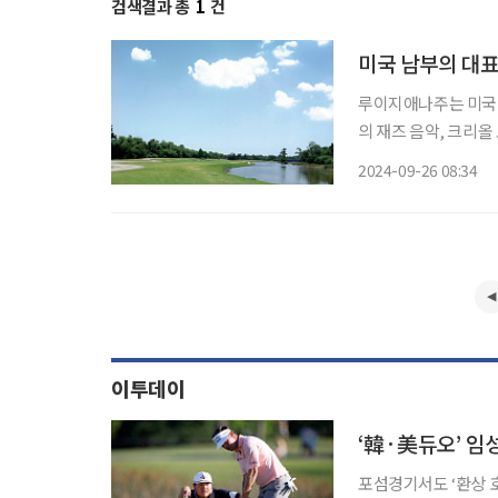
검색결과 총
1
건
미국 남부의 대표
루이지애나주는 미국
의 재즈 음악, 크리올
매력적인 관광지로 만
2024-09-26 08:34
바로 TPC 루이지애나(
이투데이
‘韓·美듀오’ 임
포섬경기서도 ‘환상 