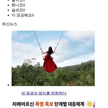
화나요
0
슬퍼요
0
더 궁금해요
0
최신뉴스
세 얼굴의 발리를 탐험하다