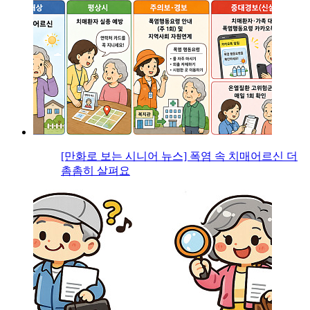
[만화로 보는 시니어 뉴스] 폭염 속 치매어르신 더
촘촘히 살펴요