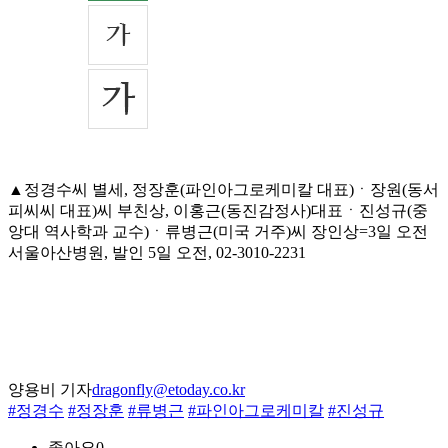
▲정경수씨 별세, 정장훈(파인아그로케미칼 대표)ㆍ장원(동서
피씨씨 대표)씨 부친상, 이홍근(동진감정사)대표ㆍ진성규(중
앙대 역사학과 교수)ㆍ류병근(미국 거주)씨 장인상=3일 오전
서울아산병원, 발인 5일 오전, 02-3010-2231
양용비 기자
dragonfly@etoday.co.kr
#정경수
#정장훈
#류병근
#파인아그로케미칼
#진성규
좋아요
0