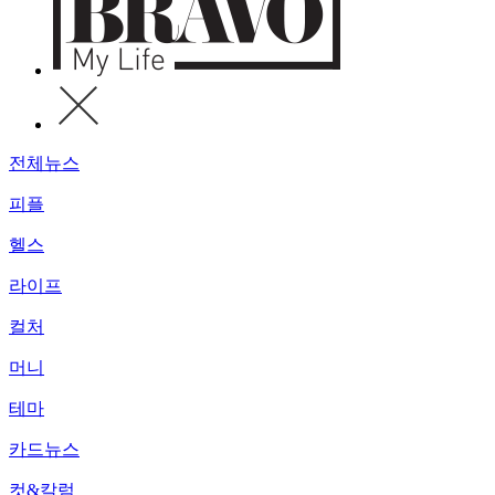
전체뉴스
피플
헬스
라이프
컬처
머니
테마
카드뉴스
컷&칼럼