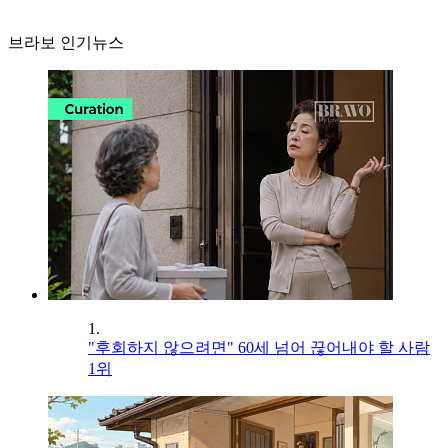
브라보 인기뉴스
1.
"후회하지 않으려면" 60세 넘어 끊어내야 할 사람
1위