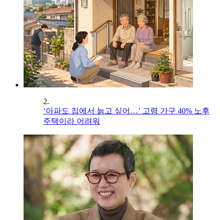
2.
‘아파도 집에서 늙고 싶어…’ 고령 가구 40% 노후
주택이라 어려워