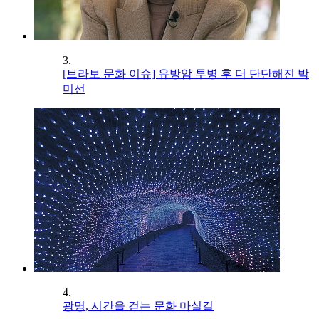
3.
[브라보 문화 이슈] 유방암 투병 후 더 단단해진 박
미선
4.
광명, 시간을 걷는 문화 마실길