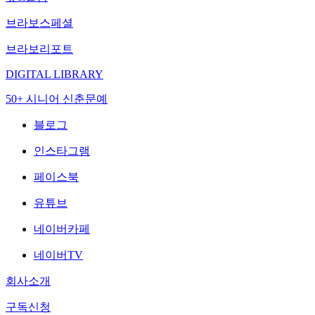
브라보스페셜
브라보리포트
DIGITAL LIBRARY
50+ 시니어 신춘문예
블로그
인스타그램
페이스북
유튜브
네이버카페
네이버TV
회사소개
구독신청