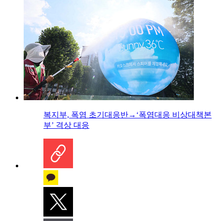
복지부, 폭염 초기대응반→‘폭염대응 비상대책본
부’ 격상 대응