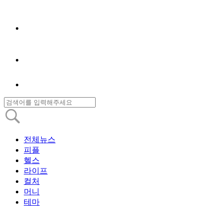
전체뉴스
피플
헬스
라이프
컬처
머니
테마