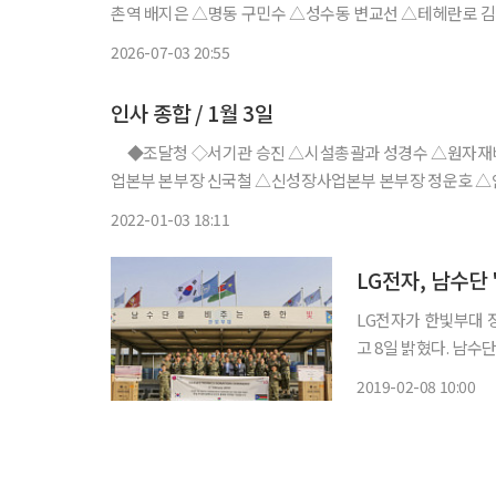
촌역 배지은 △명동 구민수 △성수동 변교선 △테헤란로 김승
2026-07-03 20:55
인사 종합 / 1월 3일
◆조달청 ◇서기관 승진 △시설총괄과 성경수 △원자재
업본부 본부장 신국철 △신성장사업본부 본부장 정운호 
△전략재무처 처장 심규헌 △가스연구원 원장 박영권 △커
2022-01-03 18:11
수 △
LG전자, 남수단
LG전자가 한빛부대 장
고 8일 밝혔다. 남수단 종글레이주 보르시에 위치한 한빛부대는 2013년 파병 이래 남수단 재
건을 지원하고 난민을 구호하는 등
2019-02-08 10:00
이 깨끗하게 옷을 빨아