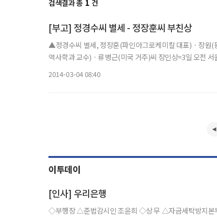
검색결과 총
1
건
[부고] 정경수씨 별세 - 정장훈씨 부친상
▲정경수씨 별세, 정장훈(파인아그로케미칼 대표)ㆍ장원(
역사학과 교수)ㆍ류병근(미국 거주)씨 장인상=3일 오전 서울아산
2014-03-04 08:40
이투데이
[인사] 우리은행
◇부행장 △준법감시인 조윤희 ◇상 무 △자금세탁방지본부 이준구 ◇소속장 □ 금융센터 지점장 대우 △동소문로 김홍균 △둔