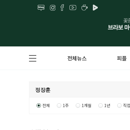
전체뉴스
피플
전체
1주
1개월
1년
직