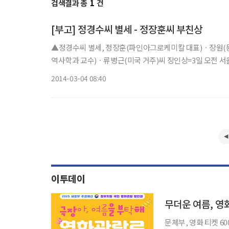
검색결과 총
1
건
[부고] 정경수씨 별세 - 정장훈씨 부친상
▲정경수씨 별세, 정장훈(파인아그로케미칼 대표)ㆍ장원(
역사학과 교수)ㆍ류병근(미국 거주)씨 장인상=3일 오전 서울아산
2014-03-04 08:40
이투데이
무더운 여름, 영
문체부, 영화 티켓 6