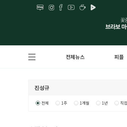
전체뉴스
피플
전체
1주
1개월
1년
직