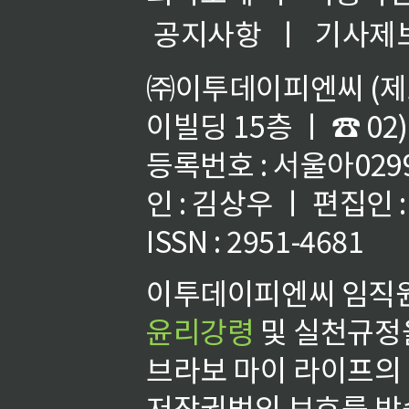
공지사항
ㅣ
기사제
㈜이투데이피엔씨 (제호
이빌딩 15층 ㅣ ☎ 02)
등록번호 : 서울아02992
인 : 김상우 ㅣ 편집인
ISSN : 2951-4681
이투데이피엔씨 임직원
윤리강령
및 실천규정을
브라보 마이 라이프의
저작권법의 보호를 받