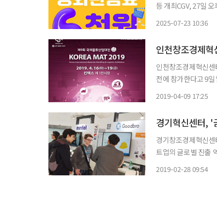
등 개최CGV, 27일 오후 6시에 
굿즈 팝업 등 무더위
2025-07-23 10:36
고 있다. 23
인천창조경제혁신센터가
전에 참가한다고 9일 밝혔다. 대한민국 국제물류산업대전은 우리나라
모의 물류 특화 산업전으로 매년
2019-04-09 17:25
산업전에는 물류산업 
경기혁신센터, '
경기창조경제혁신센터는
트업의 글로벌 진출 
원했다고 28일 밝혔다
2019-02-28 09:54
니스 멘토링 등을 