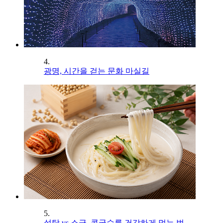
4.
광명, 시간을 걷는 문화 마실길
5.
설탕 vs 소금, 콩국수를 건강하게 먹는 법