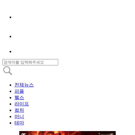
전체뉴스
피플
헬스
라이프
컬처
머니
테마