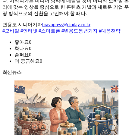
다. 사라져가는 미디어 방식에 매달릴 것이 아니라 모바일 온
리에 맞는 영상을 중심으로 한 콘텐츠 개발과 새로운 기업 운
영 방식으로의 전환을 고민해야 할 때다.
변용도 시니어기자
bravopress@etoday.co.kr
#모바일
#인터넷
#스마트폰
#변용도동년기자
#대응전략
좋아요
0
화나요
0
슬퍼요
0
더 궁금해요
0
최신뉴스