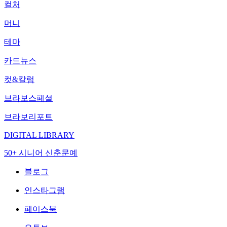
컬처
머니
테마
카드뉴스
컷&칼럼
브라보스페셜
브라보리포트
DIGITAL LIBRARY
50+ 시니어 신춘문예
블로그
인스타그램
페이스북