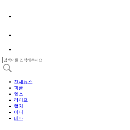
전체뉴스
피플
헬스
라이프
컬처
머니
테마