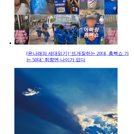
[윤나래의 세대읽기] ‘뜨개질하는 20대, 흠뻑쇼 가
는 50대’ 취향엔 나이가 없다