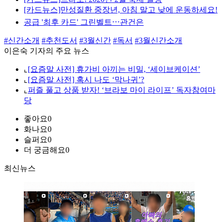
[카드뉴스]만성질환 중장년, 아침 말고 낮에 운동하세요!
공급 '최후 카드' 그린벨트⋯관건은
#신간소개
#추천도서
#3월신간
#독서
#3월신간소개
이은숙 기자의 주요 뉴스
⌞
[요즘말 사전] 휴가비 아끼는 비밀, ‘세이브케이션’
⌞
[요즘말 사전] 혹시 나도 ‘막나귀’?
⌞
퍼즐 풀고 상품 받자! ‘브라보 마이 라이프’ 독자참여마
당
좋아요
0
화나요
0
슬퍼요
0
더 궁금해요
0
최신뉴스