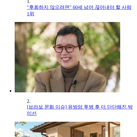
1.
"후회하지 않으려면" 60세 넘어 끊어내야 할 사람
1위
2.
[브라보 문화 이슈] 유방암 투병 후 더 단단해진 박
미선