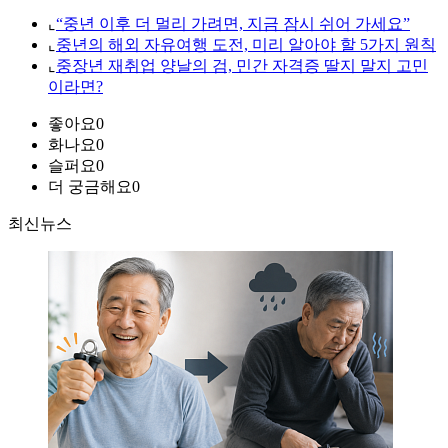
⌞
“중년 이후 더 멀리 가려면, 지금 잠시 쉬어 가세요”
⌞
중년의 해외 자유여행 도전, 미리 알아야 할 5가지 원칙
⌞
중장년 재취업 양날의 검, 민간 자격증 딸지 말지 고민
이라면?
좋아요
0
화나요
0
슬퍼요
0
더 궁금해요
0
최신뉴스