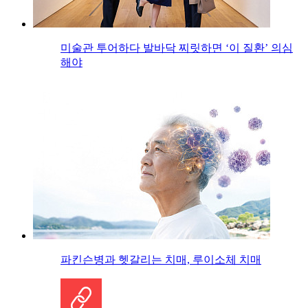
미술관 투어하다 발바닥 찌릿하면 ‘이 질환’ 의심
해야
파킨슨병과 헷갈리는 치매, 루이소체 치매