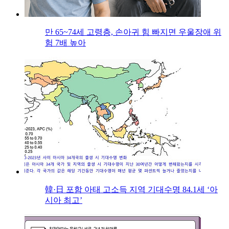
만 65~74세 고령층, 손아귀 힘 빠지면 우울장애 위
험 7배 높아
韓·日 포함 아태 고소득 지역 기대수명 84.1세 ‘아
시아 최고’