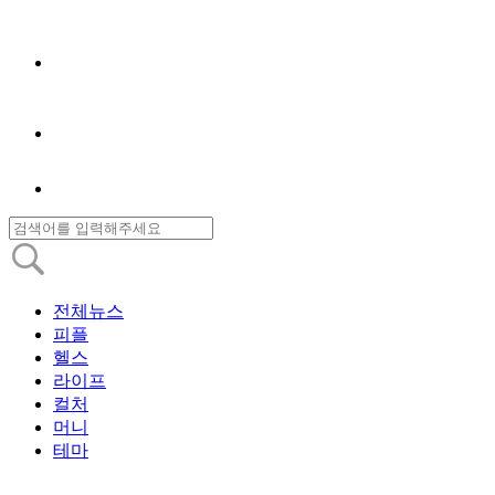
전체뉴스
피플
헬스
라이프
컬처
머니
테마