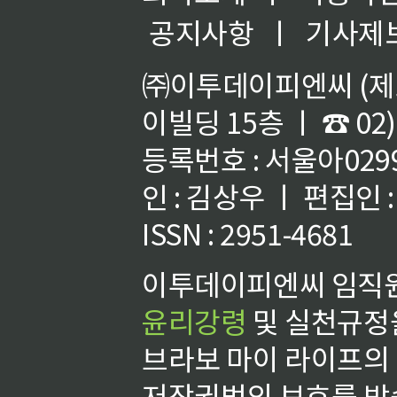
공지사항
ㅣ
기사제
㈜이투데이피엔씨 (제호
이빌딩 15층 ㅣ ☎ 02)
등록번호 : 서울아02992
인 : 김상우 ㅣ 편집인
ISSN : 2951-4681
이투데이피엔씨 임직원
윤리강령
및 실천규정을
브라보 마이 라이프의
저작권법의 보호를 받