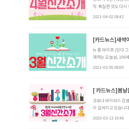
작. 확실한 것도 다
하는 세계에 필요한 인생 철학을 소개한다. 어
2021-04-02 08:42
로 저·아
[카드뉴스]새싹이
뉴 롱 라이프 (린다 
재하는 오늘날, 100
부, 기업의 역할을 면밀하게 분석한다. 은퇴의 말 (
2021-03-05 08:00
엇을
[ 카드뉴스]봄날
코로나 바이러스 감염
이 길어지고 있습니다
봄을 맞이 해 보세요. 브라보에서 3월 신간을 소개합니다! # 화전가 (배삼식 · 민음사) 배삼식
2020-03-13 10:48
의 신작