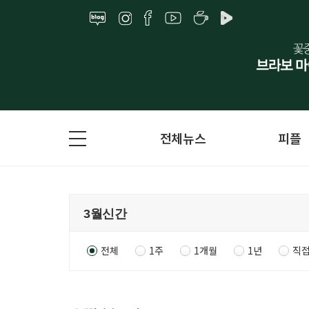
전체뉴스
피플
전체
1주
1개월
1년
직