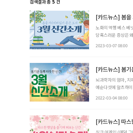
검색결과 총
5
건
[카드뉴스] 봄을
노화의 역행 베스 베
당혹스러운 증상은 왜
지에 관한 정보를 얻을 수 있다. 여행하는 여성, 나혜석과 후미
2023-03-07 08:00
문고 1930년대 남성
[카드뉴스] 봄기
뇌과학자의 엄마, 치
예순다섯에 알츠하이머
걸쳐 관찰, 매일의 사건, 기분, 감정
2022-03-04 08:00
시월이일 현재로부
[카드뉴스] 따스
싱크 어게인 (애덤 