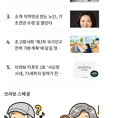
3.
소액 직역연금 받는 노인, 기
초연금 수령 길 열린다
4.
초고령사회 ‘제1차 국가인구
전략 기본계획’에 담길 정책
은
5.
브라보 리포트 1호 ‘사오정
시대, 73세까지 일하기 전략’
발간
브라보 스페셜