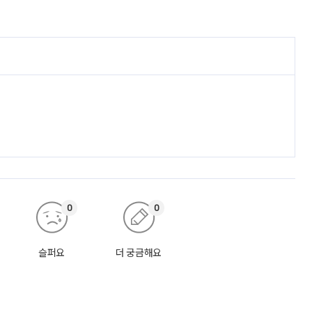
0
0
슬퍼요
더 궁금해요