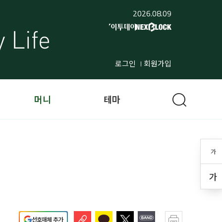
2026.08.09
로그인
회원가입
머니
테마
가
가
선호매체 추가