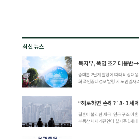
최신 뉴스
복지부, 폭염 초기대응반→
중대본 2단계 발령에 따라 비상대응기
화 폭염중대경보 발령 시 노인일자
초기대응반을 ‘폭염대응 비상대책본부
긴급회의를 열고 폭염대응 비상대책
책본부(중대본) 2단계(심각)가 발
“해로하면 손해?” 8·3 세
운영
결혼이 불리한 세금·연금 구조 이혼 
부동산 세제개편안이 실거주 1세대 1
고령 부부에게는 혼인을 유지하는 
세는 개인별로 부과하지만, 1세대 