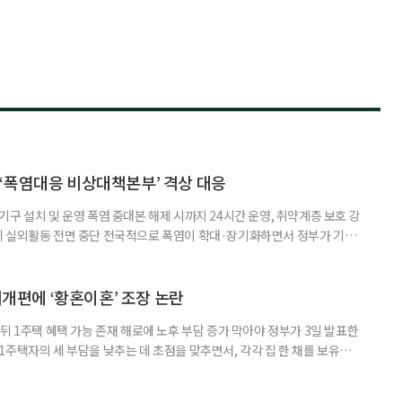
‘폭염대응 비상대책본부’ 격상 대응
구 설치 및 운영 폭염 중대본 해제 시까지 24시간 운영, 취약계층 보호 강
리 실외활동 전면 중단 전국적으로 폭염이 확대·장기화하면서 정부가 기존
’로 격상했다. 7일 보건복지부에 따르면 정은경 장관 주재로 폭염 대응
본부를 구성·운영하기로 했다. 이번 조치는 지난 2일 폭염 중앙재난안전대
령된 이후에도 폭염이 전국적으로 확대되고 장기화한 데 따른 것이다. 기존에
제개편에 ‘황혼이혼’ 조장 논란
뒤 1주택 혜택 가능 존재 해로에 노후 부담 증가 막아야 정부가 3일 발표한
주택자의 세 부담을 낮추는 데 초점을 맞추면서, 각각 집 한 채를 보유한
것보다 이혼이 경제적으로 유리해질 수 있다는 분석이 나온다. 종합부동산
1주택 공제와 세액공제 적용 여부는 부부를 하나의 세대로 묶어 판단한다. 부