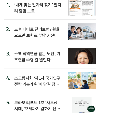
1.
‘내게 맞는 일자리 찾기’ 일자
리 탐험 노트
2.
노후 대비로 달러보험? 환율
오르면 보험료 부담 커진다
3.
소액 직역연금 받는 노인, 기
초연금 수령 길 열린다
4.
초고령사회 ‘제1차 국가인구
전략 기본계획’에 담길 정책
은
5.
브라보 리포트 1호 ‘사오정
시대, 73세까지 일하기 전략’