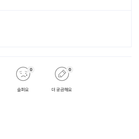
0
0
슬퍼요
더 궁금해요