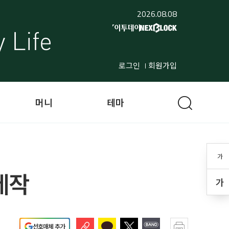
2026.08.08
로그인
회원가입
머니
테마
가
제작
가
선호매체 추가