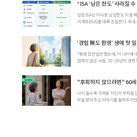
부가 각자 집 한 채씩을 보유하면 한
“ISA ‘남은 한도’ 사라질 
일반 ISA는 미사용 납입한도 이월 
리계좌(ISA)를 대폭 손질한다. 국
금융 ISA’를 새로 만들고, 일정 
기존 ISA 가입자라면 이번 개편안에
기 때문이다. 지난 3일 발표된 세제
‘경험 無도 환영’ 생애 첫 
“평생 집안일만 했는데, 이 나이에 
험하지 않은 사람, 10~20년의 경
찾고 이력서를 쓰는 일부터 출퇴근, 
보다 부담을 낮춘 진입 경로다. 통계 
경험이 풍부한 고령자는 중요한 국
"후회하지 않으려면" 60세
나이 들수록 가까운 지인의 부탁을 
락을 받아주고 이야기를 들어주지만,
평소에는 무심하다가 필요할 때만 
관계가 아닌 편리한 도움이나 감정의
게 여기며, 거절하는 순간 태도를 
다