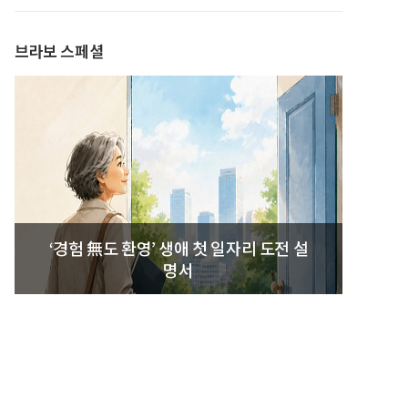
발간
브라보 스페셜
‘경험 無도 환영’ 생애 첫 일자리 도전 설
명서