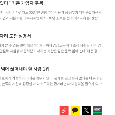
 세대가 두 채를 가진 것으로 보지만, 실제 이혼해 주거와 생계를 분
수 있다” 기존 가입자 주목!
폐지…. 기존 가입자도 2027년 연장부터 적용 예정 정부가 개인종합자산관
내 기업과 자본시장에 투자하면 이자· 배당 소득을 전액 비과세하는 ‘생산적
소득 이하 청년에게는 납입액의 10%를 소득공제 해주는 방안도 추진한다. 다만
 주목해야 한다. 그동안 사용하지 않고 쌓아둔 ISA 납입한도가 사라질 수 있
개편안이 국회 통과 후 그대로 시행된다면 법 시행 전 본
일자리 도전 설명서
내가 할 수 있는 일이 있을까.” 지금까지 임금노동이나 조직 생활을 거의 경
력 단절로 사실상 처음처럼 느껴지는 사람은 같은 문턱 앞에 선다. 채용 정보를
업무 지시, 동료 관계까지 낯설다. 이들에게 필요한 것은 ‘용기를 내라’는 말
밖에 섞여 있는 ‘첫 취업’, ‘경력 단절’ 생산인구가 줄어드는 상황에서 삶의
가 자원이다. 박경하 한국노인인력개발원 선임연구위
 넘어 끊어내야 할 사람 1위
단호하게 거절하기 어려운 경우가 많다. 관계를 잃고 싶지 않다는 마음에 연
 한쪽의 시간과 감정만 계속 소모되는 관계라면 다시 살펴볼 필요가 있다.
연락하거나, 만날 때마다 자신의 이야기만 늘어놓는 사람은 상대를 동등한
 창구로 대할 수 있다. 걱정을 가장해 자존감을 깎아내리고 도움을 당연하
바꾸는 행동도 건강한 관계와는 거리가 멀다. 믿고 털어놓은 개인사나 약점을