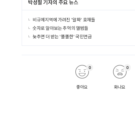
박성필 기자의 주요 뉴스
비규제지역에 가려진 '알짜' 호재들
숫자로 알아보는 추억의 앨범들
늦추면 더 받는 '똘똘한' 국민연금
0
0
좋아요
화나요