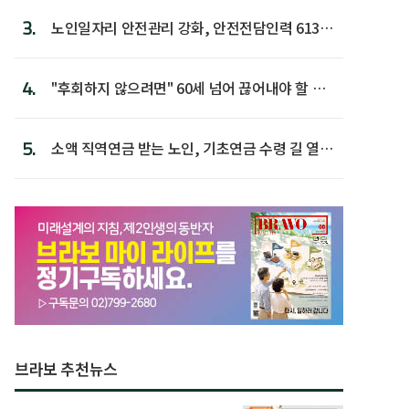
3.
노인일자리 안전관리 강화, 안전전담인력 613명
첫 배치
4.
"후회하지 않으려면" 60세 넘어 끊어내야 할 사
람 1위
5.
소액 직역연금 받는 노인, 기초연금 수령 길 열린
다
브라보 추천뉴스