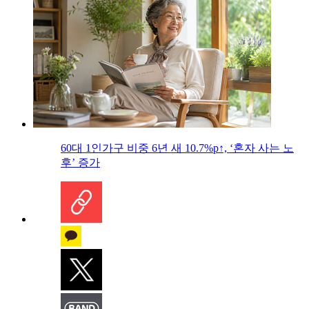
60대 1인가구 비중 6년 새 10.7%p↑, ‘혼자 사는 노
후’ 증가