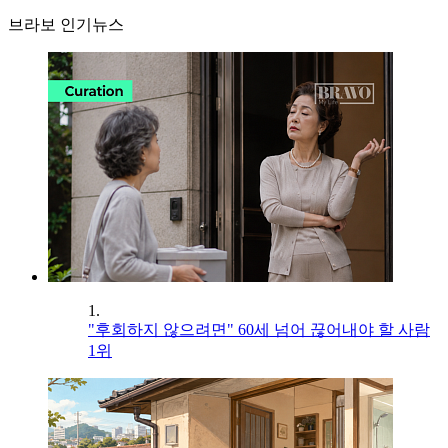
브라보 인기뉴스
1.
"후회하지 않으려면" 60세 넘어 끊어내야 할 사람
1위