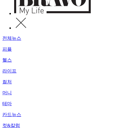
전체뉴스
피플
헬스
라이프
컬처
머니
테마
카드뉴스
컷&칼럼