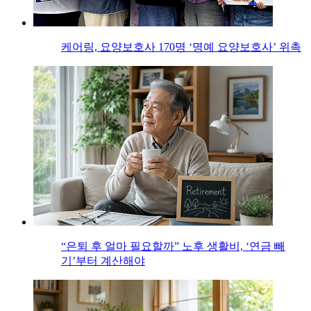
케어링, 요양보호사 170명 ‘명예 요양보호사’ 위촉
“은퇴 후 얼마 필요할까” 노후 생활비, ‘연금 빼
기’부터 계산해야