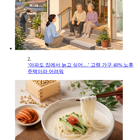
2.
‘아파도 집에서 늙고 싶어…’ 고령 가구 40% 노후
주택이라 어려워