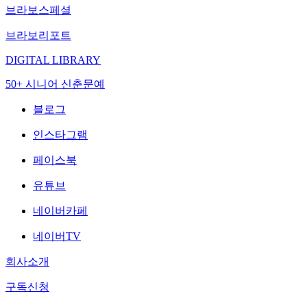
브라보스페셜
브라보리포트
DIGITAL LIBRARY
50+ 시니어 신춘문예
블로그
인스타그램
페이스북
유튜브
네이버카페
네이버TV
회사소개
구독신청