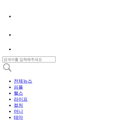
전체뉴스
피플
헬스
라이프
컬처
머니
테마