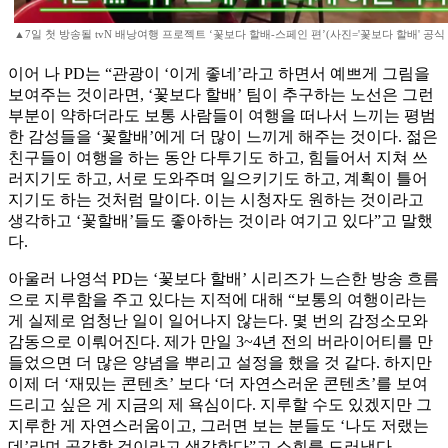
▲7일 첫 방송될 tvN 배낭여행 프로젝트 ‘꽃보다 할배-스페인 편’(사진='꽃보다 할배' 공식
이어 나 PD는 “관광이 ‘이게 좋네’라고 하면서 예쁘게 그림을
보여주는 것이라면, ‘꽃보다 할배’ 팀이 추구하는 노선은 그런
부분이 약하더라도 보통 사람들이 여행을 떠나서 느끼는 평범
한 감성들을 ‘꽃할배’에게 더 많이 느끼게 해주는 것이다. 젊은
친구들이 여행을 하는 동안 다투기도 하고, 힘들어서 지쳐 쓰
러지기도 하고, 서로 도와주며 일으키기도 하고, 계획이 틀어
지기도 하는 것처럼 말이다. 이는 시청자도 원하는 것이라고
생각하고 ‘꽃할배’들도 좋아하는 것이라 여기고 있다”고 말했
다.
아울러 나영석 PD는 ‘꽃보다 할배’ 시리즈가 느슨한 방송 흐름
으로 지루함을 주고 있다는 지적에 대해 “보통의 여행이라는
게 실제로 엄청난 일이 일어나지 않는다. 몇 번의 감정소모와
감동으로 이뤄어진다. 제가 만일 3~4년 전의 버라이어티를 만
들었으면 더 많은 양념을 뿌리고 설정을 했을 것 같다. 하지만
이제 더 ‘재밌는 콘텐츠’ 보다 ‘더 자연스러운 콘텐츠’를 보여
드리고 싶은 게 지금의 제 욕심이다. 지루할 수도 있겠지만 그
지루한 게 자연스러움이고, 그러면 보는 분들도 ‘나도 저랬는
데’라며 공감할 것이라고 생각한다”고 소회를 드러냈다.