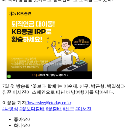
7일 첫 방송될 ‘꽃보다 할배’는 이순재, 신구, 박근형, 백일섭과
짐꾼 이서진이 스페인으로 떠난 배낭여행기를 담아낸다.
이꽃들 기자
flowerslee@etoday.co.kr
#나영석
#꽃보다할배
#꽃할배
#신구
#이서진
좋아요
0
화나요
0