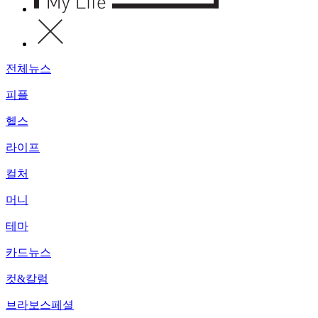
전체뉴스
피플
헬스
라이프
컬처
머니
테마
카드뉴스
컷&칼럼
브라보스페셜