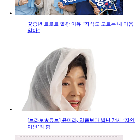
꽃중년 트로트 열광 이유 “자식도 모르는 내 마음
알아”
[브라보★튜브] 윤미라, 명품보다 빛난 74세 ‘자연
미인’의 힘