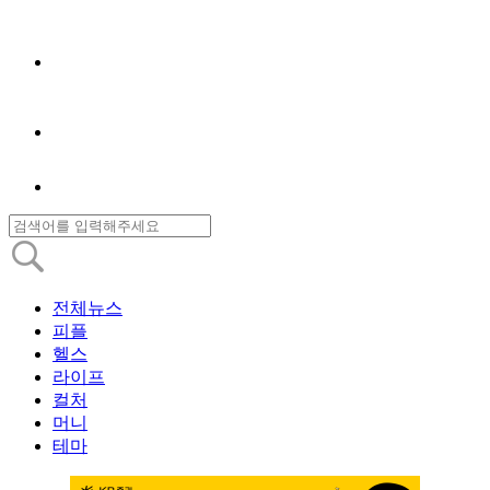
전체뉴스
피플
헬스
라이프
컬처
머니
테마