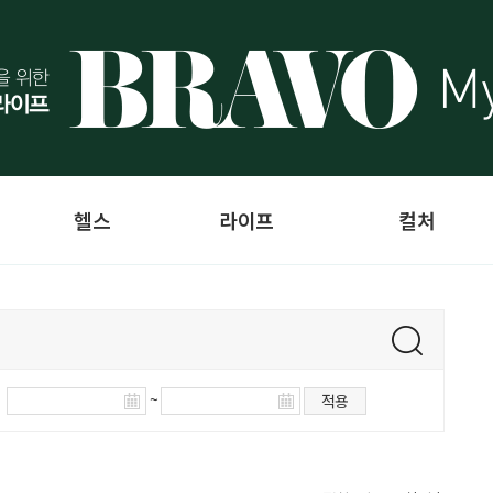
헬스
라이프
컬처
~
적용