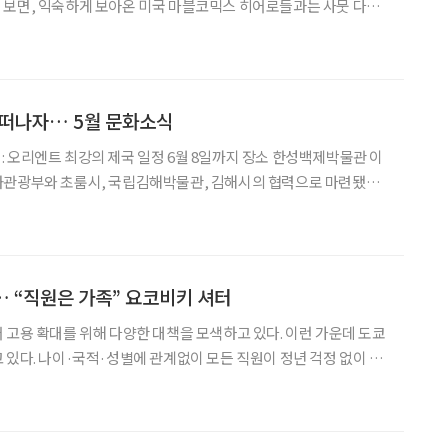
 보면, 익숙하게 보아온 미국 마블코믹스 히어로들과는 사뭇 다르
 탄생한 걸까. “아버지 뒤에 바짝 숨어 있어.” 영화
 완서(이재인)에게 그의 아빠(오정세)는 이렇게
 떠나자… 5월 문화소식
화관광부와 초룸시, 국립김해박물관, 김해시의 협력으로 마련됐다.
기까지 이집트, 아시리아와 함께 ‘오리엔트 3대 강국’으로 불린 히타
 212점의 유물로 소개한다. 히타이
 “직원은 가족” 요코비키 셔터
 고용 확대를 위해 다양한 대책을 모색하고 있다. 이런 가운데 도쿄
 있다. 나이·국적·성별에 관계없이 모든 직원이 정년 걱정 없이 일
원들을 ‘가족’으로 여기며 함께 성장하는 특별한 기업이기 때문이다.
터(引シャッター). 그들이 만들어가는 새로운 일터의 모습을