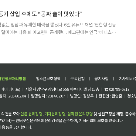
연이 축구 역사상 가장 큰 무대에서 다시 이어지게 됐다. 아르헨티나와 스페
박동기 삽입 후에도 “공짜 술이 맛있다”
 유쾌한 매력을 뽐냈다. 6일 유튜브 채널 ‘짠한형 신동
상 말미에는 다음 회 예고편이 공개됐다. 예고편에는 연극 ‘베니스의
윤이 게스트로 등장했다. 신동엽은 신구를 반갑게 맞으
가 몇이냐”고 물었다. 이에 조달환은 “작년에 구
개인정보처리방침
ㅣ
청소년보호정책
ㅣ
구독신청
ㅣ
공지사항
ㅣ
기사제보/
이 라이프) ㅣ 서울시 강남구 강남대로 556 이투데이빌딩 15층 ㅣ ☎ 02)799-6713
 : 2014.02.04 ㅣ 발행일자 : 2014.02.07 ㅣ 발행인 : 김상우 ㅣ 편집인 : 한승훈 ㅣ
 의견을 모아
언론 윤리강령
,
기자윤리강령
,
임직원 윤리강령
및 실천규정을 제정, 준수하
츠(기사)는 인터넷신문위원회 윤리강령을 준수하며, 저작권법의 보호를 받습니다.
 이용 등을 금지합니다.