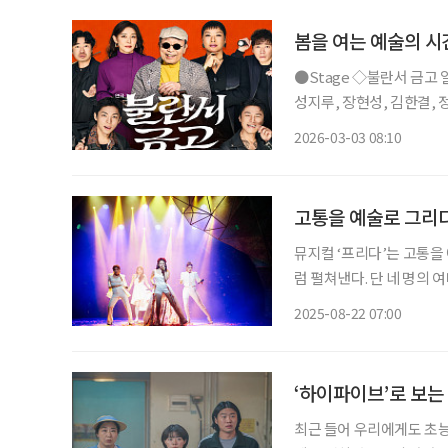
봄을 여는 예술의 시
●Stage ◇불란서 금고 일정 3월 7일 ~ 5월 31일 장소 NOL 서경스퀘어 연출 장진 출연 신구,
성지루, 장현성, 김한결, 정
10년 만에 선보이는 장진의
2026-03-03 08:10
전기가 꺼지면 금고를 연다
고통을 예술로 그리다
뮤지컬 ‘프리다’는 고통을
럼 펼쳐낸다. 단 네 명의
파워가 한여름 무더위를 단숨에 밀어낸다. 공연 소개 일정 
2025-08-22 07:00
연출 추정화 출연 
‘하이파이브’로 보는
최근 들어 우리에게도 초