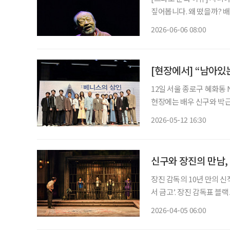
짚어봅니다. 왜 떴을까? 배우 신구는 1936년생으로 올해 89세다. 그는 ‘현역 최고령 배우’라
는 타이틀을 갖고 있다. 구
2026-06-06 08:00
친 뒤, 오는 7월부터는 연
[현장에서] “남아있
12일 서울 종로구 혜화동 
현장에는 배우 신구와 박근형
택 연출이 참석해 작품 준비 과정과 무
2026-05-12 16:30
은 작품보다도 여전히 무대
신구와 장진의 만남,
장진 감독의 10년 만의 신
서 금고’. 장진 감독표 
봄, 실컷 웃으며 그 속에서 나를 
2026-04-05 06:00