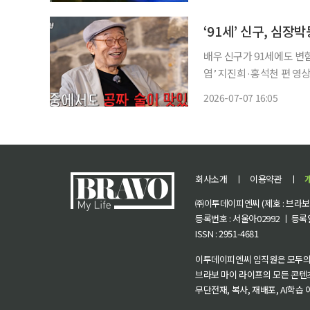
‘91세’ 신구, 심장
배우 신구가 91세에도 변함없는 입담과
엽’ 지진희·홍석천 편 영
상인’에 출연하는 신구, 조달환, 이상
2026-07-07 16:05
며 “지금 신구 선생님 연세
회사소개
ㅣ
이용약관
ㅣ
㈜이투데이피엔씨 (제호 : 브라보 마
등록번호 : 서울아02992 ㅣ 등록일자
ISSN : 2951-4681
이투데이피엔씨 임직원은 모두의
브라보 마이 라이프의 모든 콘텐
무단전재, 복사, 재배포, AI학습