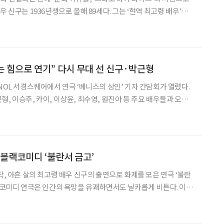
순을 앞둔 지금도 무대 위에 선다. 오는 7일 연극 ‘불란서 금고’를 마
극 ‘베니스의 상인’으로 다시
는 힘으로 연기” 다시 무대 선 신구·박근형
NOL 서경스퀘어에서 연극 ‘베니스의 상인’ 기자 간담회가 열렸다.
, 이승주, 카이, 이상윤, 최수영, 원진아 등 주요 배우들과 오경
대에 대한 생각을 전했다. 이날 현장에서 가장 큰 존재감
에 서고 있는 두 원로 배우에게 쏠렸다.
 블랙코미디 ‘불란서 금고’
작, 아흔 살의 최고령 배우 신구의 출연으로 화제를 모은 연극 ‘불란
블랙코미디 연극은 인간의 욕망을 유쾌하면서도 날카롭게 비튼다. 이
돌아보는 시간을 갖게 하는 작품이다. ◇공연 소개 일정 5월
31일까지 장소 NOL 서경스퀘어 연출 장진 출연 •