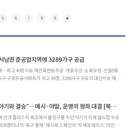
5
6
7
8
9
, 서남권 준공업지역에 3289가구 공급
 완화⋯최고 49층으로 재건축번동주공·개포우성·도화우성·신월5동
 정비계획을 비롯한 5개 안건을 모두 수정 가결했다고 6일 밝
▶
“19년 전 품에 안긴 아기와 결승”…메시·야말, 운명의 왕좌 대결 [북중미 월드컵]
품에 안겨 플라스틱 욕조에서 물장구를 치던 아기가 이제 월드컵 우승
아르헨티나의 ‘축구 황제’ 메시와 스페인의 ‘차세대 에이스’ 라민 야
 결승에서 만난다. 한 장의 자선 달력 사진으로 시작된 두 선수의 인