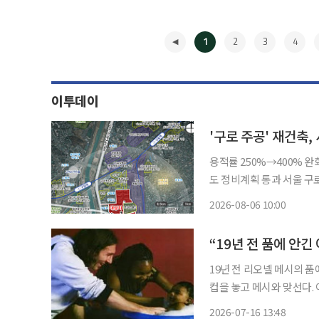
1
2
3
4
이투데이
'구로 주공' 재건축
용적률 250%→400%
도 정비계획 통과 서울 구로구 구로주공아파트가 최고 49층, 3289가구 규모의 대단지로 재건
축된다. 서울시는 전날 제9차 도시계획위원회 신속통합기획 정비사업 등 수권분과위원회를
2026-08-06 10:00
열어 구로주공아파트 재건축
◀
19년 전 리오넬 메시의 
컵을 놓고 메시와 맞선다. 
말이 2026 북중미 월드컵
2026-07-16 13:48