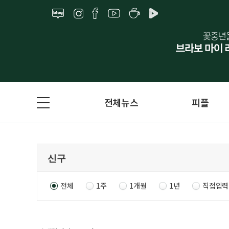
전체뉴스
피플
전체
1주
1개월
1년
직접입력