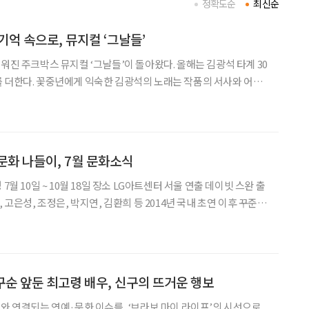
정확도순
최신순
기억 속으로, 뮤지컬 ‘그날들’
워진 주크박스 뮤지컬 ‘그날들’이 돌아왔다. 올해는 김광석 타계 30
 더한다. 꽃중년에게 익숙한 김광석의 노래는 작품의 서사와 어우
다. 잊고 지냈던 사랑과 우정, 그리고 꿈을 다시 꺼내보는 시간이
소개 일정 8월 23일까지 장소 디큐브 링크아
문화 나들이, 7월 문화소식
, 고은성, 조정은, 박지연, 김환희 등 2014년 국내 초연 이후 꾸준히
컬 ‘드라큘라’는 브램 스토커의 동명 소설을 원작으로 한다. 400년
만을 사랑한 드
 구순 앞둔 최고령 배우, 신구의 뜨거운 행보
어와 연결되는 연예·문화 이슈를, ‘브라보 마이 라이프’의 시선으로