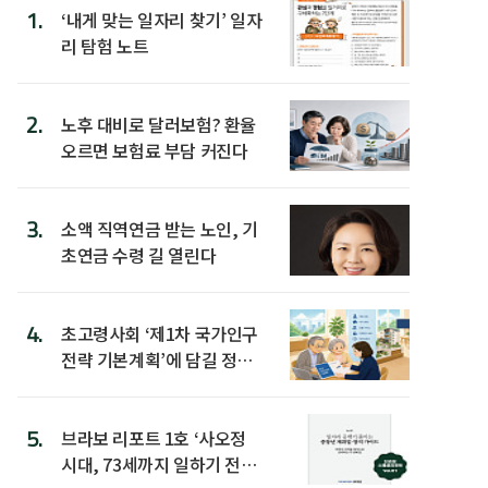
1.
‘내게 맞는 일자리 찾기’ 일자
리 탐험 노트
2.
노후 대비로 달러보험? 환율
오르면 보험료 부담 커진다
3.
소액 직역연금 받는 노인, 기
초연금 수령 길 열린다
4.
초고령사회 ‘제1차 국가인구
전략 기본계획’에 담길 정책
은
5.
브라보 리포트 1호 ‘사오정
시대, 73세까지 일하기 전략’