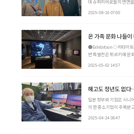
데 슈퍼히어로들의 면면을
다. 무엇이 다르고, 이런 색다른 존재들은 왜
2025-08-16 07:00
‘하이파이브’에서 태권소녀
온 가족 문화 나들이
●Exhibition ◇히타이트 : 오리엔트 최강의 제국 일정 6월 8일까지 장소 한성백제박물관 이
번 특별전은 튀르키예 문
기원전 17세기부터 12세
2025-05-02 14:57
이트 제국의 문화유산을 총
해고도 정년도 없다…
일본 정부와 기업은 시니어
의 한 중소기업이 주목받고
할 수 있는 곳이면서, 직
2025-04-24 08:47
그곳은 바로 요코비키 셔