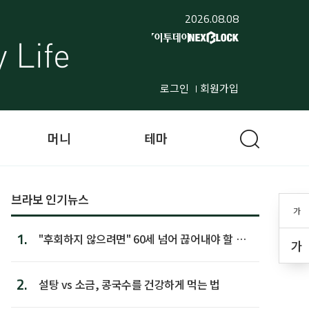
2026.08.08
로그인
회원가입
머니
테마
브라보 인기뉴스
가
1.
"후회하지 않으려면" 60세 넘어 끊어내야 할 사
가
람 1위
2.
설탕 vs 소금, 콩국수를 건강하게 먹는 법