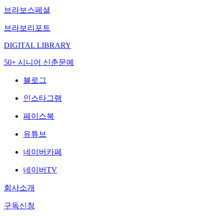
브라보스페셜
브라보리포트
DIGITAL LIBRARY
50+ 시니어 신춘문예
블로그
인스타그램
페이스북
유튜브
네이버카페
네이버TV
회사소개
구독신청