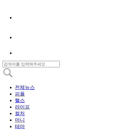
전체뉴스
피플
헬스
라이프
컬처
머니
테마