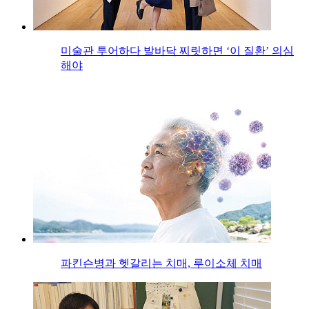
미술관 투어하다 발바닥 찌릿하면 ‘이 질환’ 의심
해야
파킨슨병과 헷갈리는 치매, 루이소체 치매