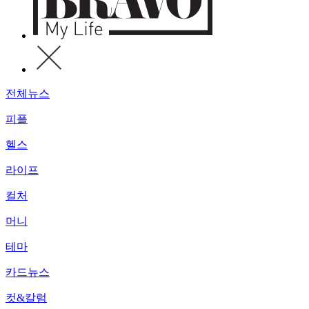
전체뉴스
피플
헬스
라이프
컬처
머니
테마
카드뉴스
컷&칼럼