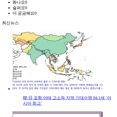
화나요
0
슬퍼요
0
더 궁금해요
0
최신뉴스
韓·日 포함 아태 고소득 지역 기대수명 84.1세 ‘아
시아 최고’