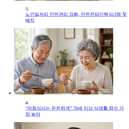
3.
노인일자리 안전관리 강화, 안전전담인력 613명 첫
배치
4.
“아침식사는 든든하게” 70세 이상 식생활 점수 가
장 높아