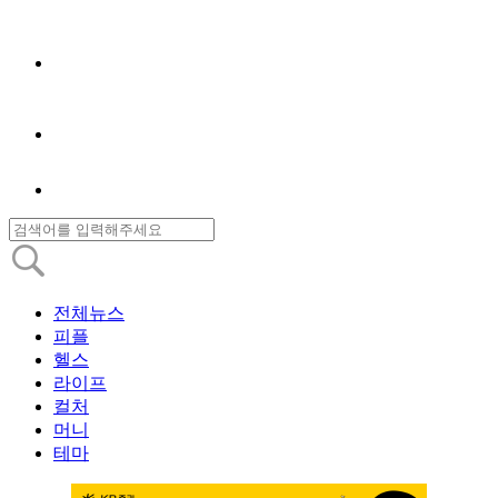
전체뉴스
피플
헬스
라이프
컬처
머니
테마