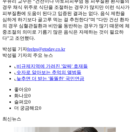
우유리 교수는 “건선이나 아토피피부염 등 피부질환 환자들의
경우 채식 위주로 식단을 조절하는 경우가 많지만 이런 식사가
피부질환에 도움이 된다고 입증된 결과는 없다. 음식 제한을
심하게 하기보다 골고루 먹는 걸 추천한다”며 “다만 건선 환자
의 경우 심혈관질환과 비만을 동반하는 경우가 많기 때문에 체
중조절의 의미로 기름기 많은 음식은 자제하는 것이 필요하
다”고 조언했다.
박성필 기자
feelps@etoday.co.kr
박성필 기자의 주요 뉴스
⌞
비규제지역에 가려진 '알짜' 호재들
⌞
숫자로 알아보는 추억의 앨범들
⌞
늦추면 더 받는 '똘똘한' 국민연금
좋아요
0
화나요
0
슬퍼요
0
더 궁금해요
0
최신뉴스