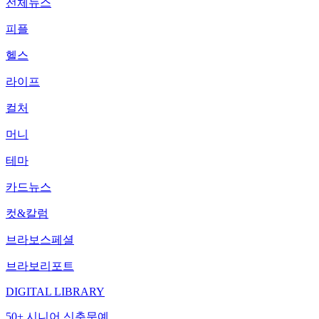
전체뉴스
피플
헬스
라이프
컬처
머니
테마
카드뉴스
컷&칼럼
브라보스페셜
브라보리포트
DIGITAL LIBRARY
50+ 시니어 신춘문예