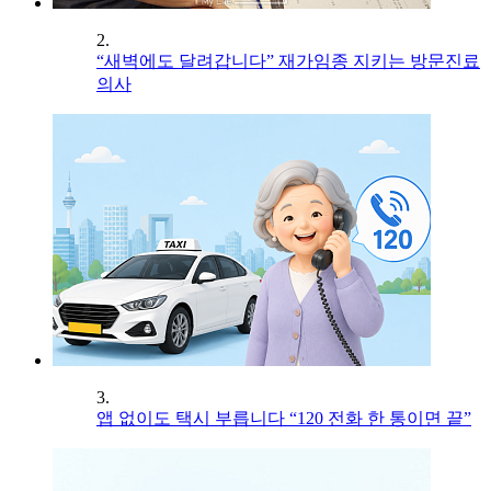
2.
“새벽에도 달려갑니다” 재가임종 지키는 방문진료
의사
3.
앱 없이도 택시 부릅니다 “120 전화 한 통이면 끝”