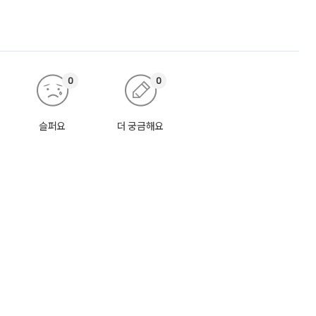
0
0
슬퍼요
더 궁금해요