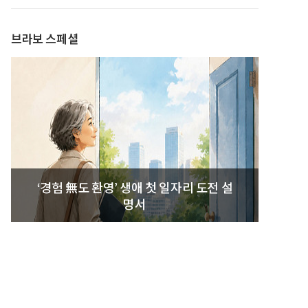
발간
브라보 스페셜
‘경험 無도 환영’ 생애 첫 일자리 도전 설
명서