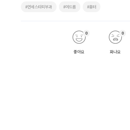
#연세스타피부과
#여드름
#흉터
0
0
좋아요
화나요