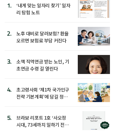
1.
‘내게 맞는 일자리 찾기’ 일자
리 탐험 노트
2.
노후 대비로 달러보험? 환율
오르면 보험료 부담 커진다
3.
소액 직역연금 받는 노인, 기
초연금 수령 길 열린다
4.
초고령사회 ‘제1차 국가인구
전략 기본계획’에 담길 정책
은
5.
브라보 리포트 1호 ‘사오정
시대, 73세까지 일하기 전략’