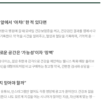
 앞에서 ‘아차!’ 한 적 있다면
어왔다. 병원에 갈 때 모바일 건강보험증을 켜고, 건강검진 결과를 앱에서 다
 기록한다. 약 먹을 시간을 알려주고, 혈압과 혈당을 기록하며, 기억력 훈련
치와 스마트링 같은 웨어러블 기기로 몸의 변화를 더 자주, 더 가까이에서
스마트한 습관, 디지털 건강관리를 시작해보자. 건강 앱이라고 하면 스마트
다. 하지만 시니어에게 가장 먼저 필요한 디지털 건강 도구는 의외로
로운 공간은 ‘가능성’이자 ‘장벽’
 다이소, 젊은 취향과 감각으로 건강을 제안하는 웰니스 특화 매장 올리브
식)을 대형마트처럼 비교 구매하는 창고형 약국, 간편한 검사와 상담을 결
능식품을 구입하는 공간이 약국 안팎으로 넓어지고 있다. 가격은 매력적이
을 어떻게 골라야 할지는 더 어려워졌다. 새로운 건강 소비 공간을 어떻게 이
살펴봤다. 다이소, 올리브베러, 창고형·체험형 약국까지. 건기식을 구매할
까지 믿어야 할까”
유튜브, 인스타그램만 열어도 각종 영양제 광고가 쏟아진다. 건강과 젊음
한다. 나도 모르게 지갑을 여는 시니어가 많아진 지금, 자신에게 맞는 영양
지고 있다. 지금 대한민국은 장수 시대와 맞물려 안티에이징 열풍이 거세