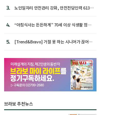
3.
노인일자리 안전관리 강화, 안전전담인력 613명
첫 배치
4.
“아침식사는 든든하게” 70세 이상 식생활 점수
가장 높아
5.
[Trend&Bravo] 거절 못 하는 시니어가 끊어야
할 행동 5
브라보 추천뉴스