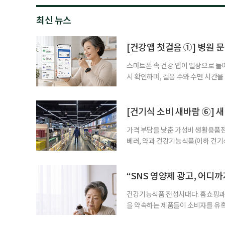
최신 뉴스
[건강앱 첫걸음 ①] 병원 문
스마트폰 속 건강 앱이 일상으로 들
시 확인하며, 걸음 수와 수면 시간을
을 돕는 앱도 있다. 여기에 스마트워
살피기도 한다. 건강상태를 살피는 
워치나 운동 앱을 먼저 떠올리기 쉽
[건기식 소비 새바람 ⑥] 새
가격 부담을 낮춘 가성비 생활용품점
베러, 약과 건강기능식품(이하 건기
합한 체험형 약국까지. 약과 건강기
고 선택지는 많아졌다. 하지만 무엇
용하면 좋을지 현장을 직접 방문해 
“SNS 영양제 광고, 어디
수
건강기능식품 전성시대다. 홈쇼핑과 
을 약속하는 제품들이 소비자를 유혹
제를 고르는 기준이 무엇보다 중요해