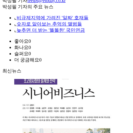
박성필 기자
feelps@etoday.co.kr
박성필 기자의 주요 뉴스
⌞
비규제지역에 가려진 '알짜' 호재들
⌞
숫자로 알아보는 추억의 앨범들
⌞
늦추면 더 받는 '똘똘한' 국민연금
좋아요
0
화나요
0
슬퍼요
0
더 궁금해요
0
최신뉴스