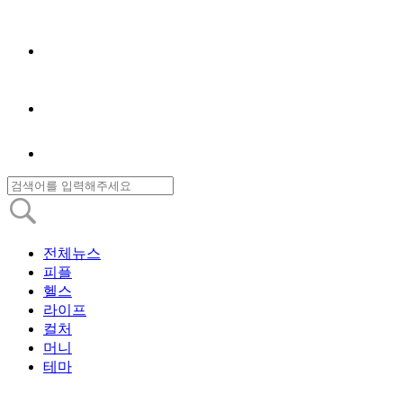
전체뉴스
피플
헬스
라이프
컬처
머니
테마