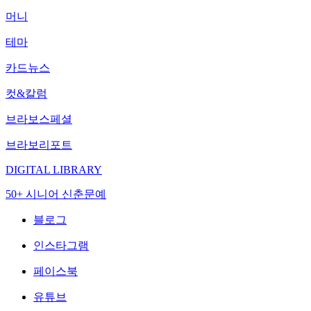
머니
테마
카드뉴스
컷&칼럼
브라보스페셜
브라보리포트
DIGITAL LIBRARY
50+ 시니어 신춘문예
블로그
인스타그램
페이스북
유튜브