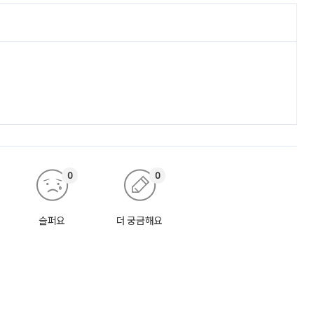
0
0
슬퍼요
더 궁금해요