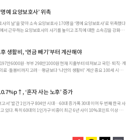
약 복용 여부 등 일상생활 상태도 함께 살핀다. 인지 훈련에는 종이와 펜을
. 문제는 기억력과 주의집중력, 언어능력, 시공간 능력, 계산 능
 ‘명예 요양보호사’ 위촉
사의 날’을 맞아 소속 요양보호사 170명을 ‘명예 요양보호사’로 위촉했다
현장에서 근무하는 요양보호사의 사기를 높이고 조직에 대한 소속감을 강화하
정하고 있다. 돌봄 난도가 높은 어르신을 담당하거나 한 명의 어르신을 오랫
지역본부장의 추천을 받아 선정한다. 올해는 광주와 부산을 비롯한 전국 직영
촉장과 감사 편지를 전달했다. 우수 요양보호사들이 현장에서 쌓은 돌봄
노후 생활비, ‘연금 빼기’부터 계산해야
 197만6000원·부부 298만1000원 현재 지출부터 따져보고 국민·퇴직·개
의료·돌봄비까지 고려…평균보다 ‘나만의 생활비’ 계산 중요 100세 시대
 큰 고민 중 하나는 ‘노후에 한 달에 얼마가 필요할까’다. 막연히 일정한 금
은퇴 후 필요한 생활비와 받을 수 있는 연금을 먼저 계산해 보는 것이 노후
. 조고은 하나금융연구소 하나더넥스트연구센터 수석연구원은 은퇴
10.7%p↑, ‘혼자 사는 노후’ 증가
고서’ 발간 1인가구 804만 시대…60대 증가폭 30대 이어 두 번째 한국 사
고 있다. 특히 60대의 1인가구 비중이 최근 6년 사이 10%포인트 이상 상
, 경제적 안정 등을 1인가구 관점에서 바라봐야 할 필요성이 커지고 있다.
 ‘2026 한국 1인가구 보고서’에 따르면 2024년 기준 한국 1인가구는
.1%를 차지했다. 1인가구 증가세는 특히 60