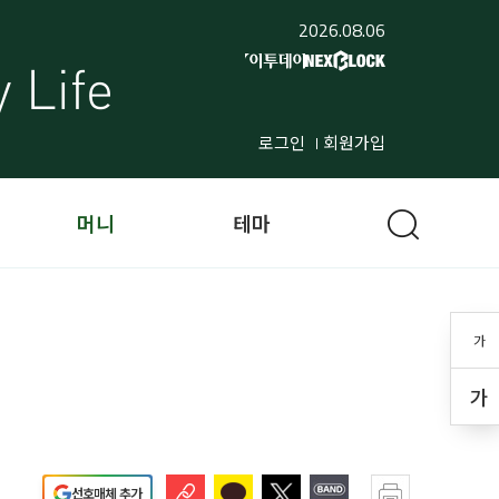
2026.08.06
로그인
회원가입
머니
테마
가
가
선호매체 추가