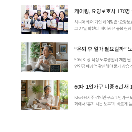
해 고령자의 외로움을 덜고, 식사와 
사용하는 자체 개발 워크북이 활용된다
케어링, 요양보호사 170명
시니어 케어 기업 케어링은 ‘요양보호
고 27일 밝혔다. 케어링은 돌봄 
기 위해 매년 명예 요양보호사를 선
동안 돌본 사례 등을 기준으로 각 
점에서 선정된 요양보호사들에게 위
“은퇴 후 얼마 필요할까” 
지식
50세 이상 적정 노후생활비 개인 월
인연금 예상액 확인해야 물가 상승·
를 맞아 은퇴를 앞둔 중장년층의 가장
액을 노후자금으로 마련하는 것보다 
준비의 출발점이라는 조언이 나온다
60대 1인가구 비중 6년 새 
KB금융지주 경영연구소 ‘1인가구 보
회에서 ‘혼자 사는 노후’가 빠르게 늘
승하면서 고령층의 주거와 돌봄, 건강
KB금융지주 경영연구소가 최근 발표한
804만5000가구로 전체 가구의 36