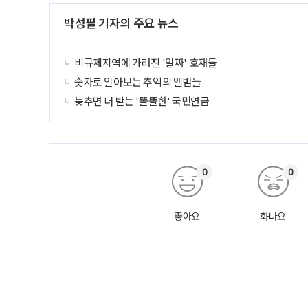
박성필 기자의 주요 뉴스
비규제지역에 가려진 '알짜' 호재들
숫자로 알아보는 추억의 앨범들
늦추면 더 받는 '똘똘한' 국민연금
0
0
좋아요
화나요