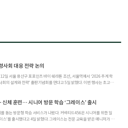
령사회 대응 전략 논의
일 서울 용산구 포포인츠 바이 쉐라톤 조선, 서울역에서 ‘2026 추계 학
사회의 설계와 전략’ 출판기념회를 연다고 5일 밝혔다. 이번 행사는 초고령
대응하기 위한 정책과 산업 전략을 논의하고, 학계와 산업계, 정책 현장의
 학술포럼에서는 김형수 호서대 교수가 ‘시니어비즈니스, 초고령사회를 설
이어 공동저자들이 돌봄과 금융, 헬스케어, 여가, 식품, 디지털 기술 등
신체 훈련… 시니어 방문 학습 ‘그레이스’ 출시
를 돕는 방문형 학습 서비스가 나왔다. 커넥티드456은 시니어를 위한 일
이스’를 출시했다고 4일 밝혔다. 그레이스는 전문 교육을 받은 매니저가 주
 훈련과 신체 활동을 진행하는 서비스다. 정기적인 대화와 정서적 교류를 통