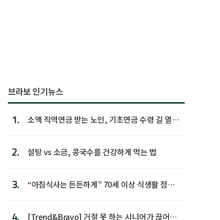
브라보 인기뉴스
1.
소액 직역연금 받는 노인, 기초연금 수령 길 열린
다
2.
설탕 vs 소금, 콩국수를 건강하게 먹는 법
3.
“아침식사는 든든하게” 70세 이상 식생활 점수
가장 높아
4.
[Trend&Bravo] 거절 못 하는 시니어가 끊어야