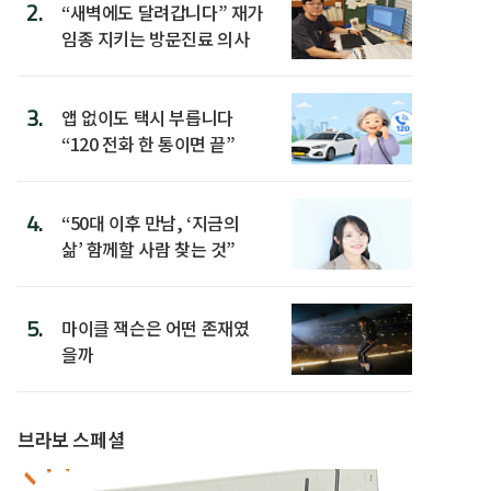
2.
“새벽에도 달려갑니다” 재가
임종 지키는 방문진료 의사
3.
앱 없이도 택시 부릅니다
“120 전화 한 통이면 끝”
4.
“50대 이후 만남, ‘지금의
삶’ 함께할 사람 찾는 것”
5.
마이클 잭슨은 어떤 존재였
을까
브라보 스페셜