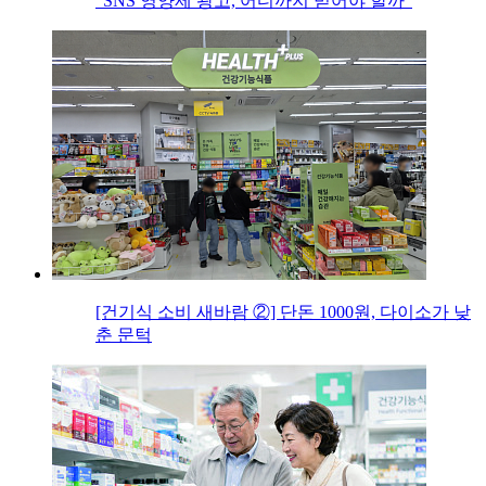
“SNS 영양제 광고, 어디까지 믿어야 할까”
[건기식 소비 새바람 ②] 단돈 1000원, 다이소가 낮
춘 문턱