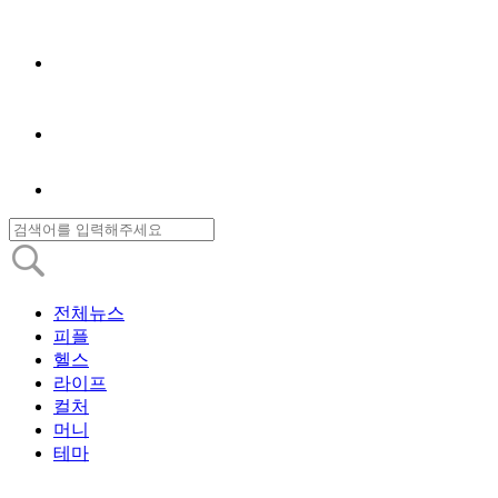
전체뉴스
피플
헬스
라이프
컬처
머니
테마