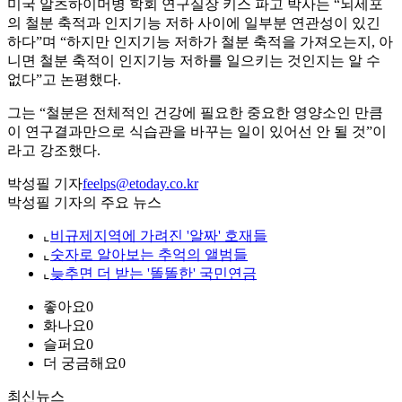
미국 알츠하이머병 학회 연구실장 키스 파고 박사는 “뇌세포
의 철분 축적과 인지기능 저하 사이에 일부분 연관성이 있긴
하다”며 “하지만 인지기능 저하가 철분 축적을 가져오는지, 아
니면 철분 축적이 인지기능 저하를 일으키는 것인지는 알 수
없다”고 논평했다.
그는 “철분은 전체적인 건강에 필요한 중요한 영양소인 만큼
이 연구결과만으로 식습관을 바꾸는 일이 있어선 안 될 것”이
라고 강조했다.
박성필 기자
feelps@etoday.co.kr
박성필 기자의 주요 뉴스
⌞
비규제지역에 가려진 '알짜' 호재들
⌞
숫자로 알아보는 추억의 앨범들
⌞
늦추면 더 받는 '똘똘한' 국민연금
좋아요
0
화나요
0
슬퍼요
0
더 궁금해요
0
최신뉴스