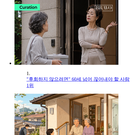
1.
"후회하지 않으려면" 60세 넘어 끊어내야 할 사람
1위