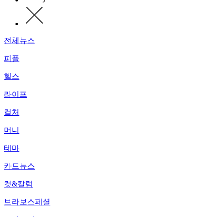
전체뉴스
피플
헬스
라이프
컬처
머니
테마
카드뉴스
컷&칼럼
브라보스페셜