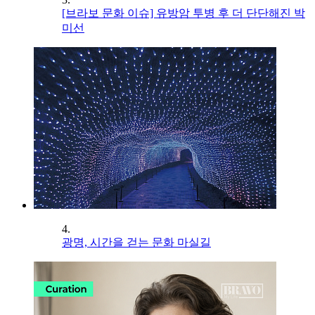
[브라보 문화 이슈] 유방암 투병 후 더 단단해진 박
미선
4.
광명, 시간을 걷는 문화 마실길