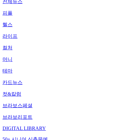
전체뉴스
피플
헬스
라이프
컬처
머니
테마
카드뉴스
컷&칼럼
브라보스페셜
브라보리포트
DIGITAL LIBRARY
50+ 시니어 신춘문예