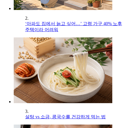
2.
‘아파도 집에서 늙고 싶어…’ 고령 가구 40% 노후
주택이라 어려워
3.
설탕 vs 소금, 콩국수를 건강하게 먹는 법