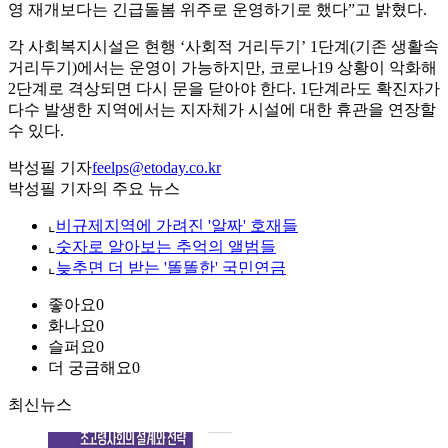
영 재개보다는 긴급돌봄 위주로 운영하기로 했다”고 밝혔다.
각 사회복지시설은 현행 ‘사회적 거리두기’ 1단계(기존 생활속
거리두기)에서는 운영이 가능하지만, 코로나19 상황이 악화해
2단계로 격상되면 다시 문을 닫아야 한다. 1단계라도 확진자가
다수 발생한 지역에서는 지자체가 시설에 대한 휴관을 연장할
수 있다.
박성필 기자
feelps@etoday.co.kr
박성필 기자의 주요 뉴스
⌞
비규제지역에 가려진 '알짜' 호재들
⌞
숫자로 알아보는 추억의 앨범들
⌞
늦추면 더 받는 '똘똘한' 국민연금
좋아요
0
화나요
0
슬퍼요
0
더 궁금해요
0
최신뉴스