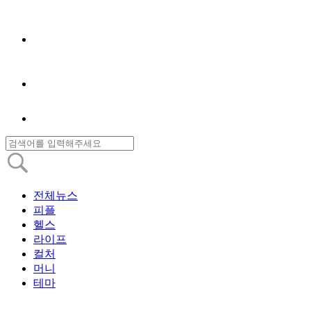
전체뉴스
피플
헬스
라이프
컬처
머니
테마