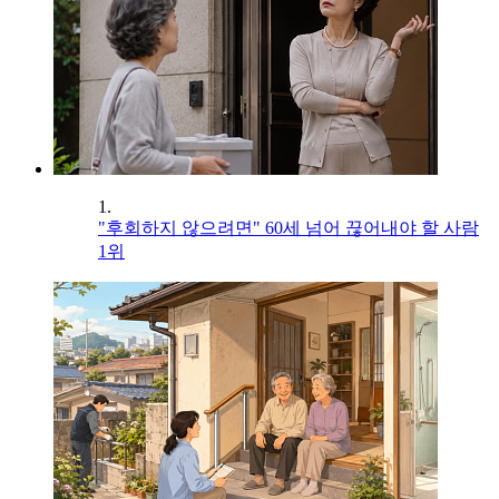
1.
"후회하지 않으려면" 60세 넘어 끊어내야 할 사람
1위