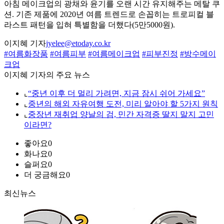
아침 메이크업의 광채와 윤기를 오랜 시간 유지해주는 메탈 쿠
션. 기존 제품에 2020년 여름 트렌드로 손꼽히는 트로피컬 블
라스트 패턴을 입혀 특별함을 더했다(5만5000원).
이지혜 기자
jyelee@etoday.co.kr
#여름화장품
#여름피부
#여름메이크업
#피부진정
#방수메이
크업
이지혜 기자의 주요 뉴스
⌞
“중년 이후 더 멀리 가려면, 지금 잠시 쉬어 가세요”
⌞
중년의 해외 자유여행 도전, 미리 알아야 할 5가지 원칙
⌞
중장년 재취업 양날의 검, 민간 자격증 딸지 말지 고민
이라면?
좋아요
0
화나요
0
슬퍼요
0
더 궁금해요
0
최신뉴스