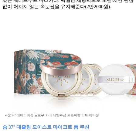
있는 워터프루프 마스카라. 탁월한 세팅력으로 오랜 시간 번짐
없이 처지지 않는 속눈썹을 유지해준다(2만2000원).
▲숨37° 에어라이징 글로우 커버 메탈쿠션 트로피컬 아트 에디션
숨 37° 대즐링 모이스트 마이크로 폼 쿠션