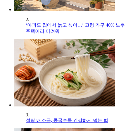
2.
‘아파도 집에서 늙고 싶어…’ 고령 가구 40% 노후
주택이라 어려워
3.
설탕 vs 소금, 콩국수를 건강하게 먹는 법