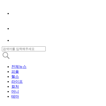
전체뉴스
피플
헬스
라이프
컬처
머니
테마