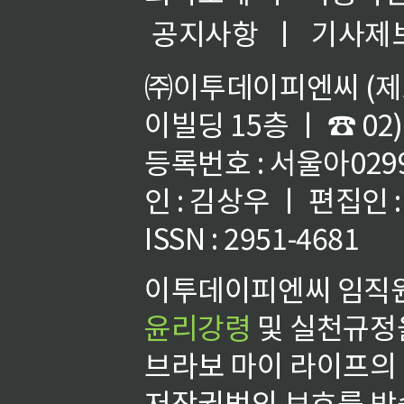
공지사항
ㅣ
기사제
㈜이투데이피엔씨 (제호
이빌딩 15층 ㅣ ☎ 02)
등록번호 : 서울아02992
인 : 김상우 ㅣ 편집인
ISSN : 2951-4681
이투데이피엔씨 임직원
윤리강령
및 실천규정을
브라보 마이 라이프의
저작권법의 보호를 받