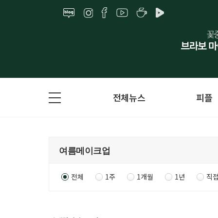
전체뉴스
피플
전체
1주
1개월
1년
직