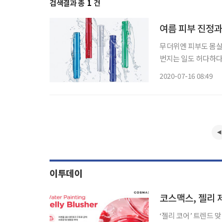
검색결과 총
1
건
여름 피부 진정과
무더위엔 피부도 몸살
번지는 일도 허다하다
자. 사진 각 사 제공 RMK 2020 서머 컬렉션 스플래쉬 컬러 아이즈 눈가에 부드럽게 밀착해 선
2020-07-16 08:49
명하게 발색되는 크레
이투데이
코스맥스, 젤리 
‘젤리 코어’ 트렌드 