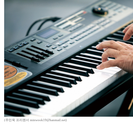
(주민욱 프리랜서 minwook19@hanmail.net)