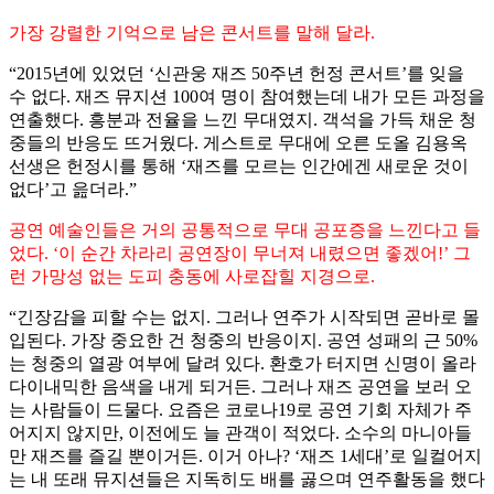
가장 강렬한 기억으로 남은 콘서트를 말해 달라.
“2015년에 있었던 ‘신관웅 재즈 50주년 헌정 콘서트’를 잊을
수 없다. 재즈 뮤지션 100여 명이 참여했는데 내가 모든 과정을
연출했다. 흥분과 전율을 느낀 무대였지. 객석을 가득 채운 청
중들의 반응도 뜨거웠다. 게스트로 무대에 오른 도올 김용옥
선생은 헌정시를 통해 ‘재즈를 모르는 인간에겐 새로운 것이
없다’고 읊더라.”
공연 예술인들은 거의 공통적으로 무대 공포증을 느낀다고 들
었다. ‘이 순간 차라리 공연장이 무너져 내렸으면 좋겠어!’ 그
런 가망성 없는 도피 충동에 사로잡힐 지경으로.
“긴장감을 피할 수는 없지. 그러나 연주가 시작되면 곧바로 몰
입된다. 가장 중요한 건 청중의 반응이지. 공연 성패의 근 50%
는 청중의 열광 여부에 달려 있다. 환호가 터지면 신명이 올라
다이내믹한 음색을 내게 되거든. 그러나 재즈 공연을 보러 오
는 사람들이 드물다. 요즘은 코로나19로 공연 기회 자체가 주
어지지 않지만, 이전에도 늘 관객이 적었다. 소수의 마니아들
만 재즈를 즐길 뿐이거든. 이거 아나? ‘재즈 1세대’로 일컬어지
는 내 또래 뮤지션들은 지독히도 배를 곯으며 연주활동을 했다