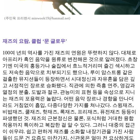
(주민욱 프리랜서 minwook19@hanmail.net)
재즈의 요람, 클럽 ‘문 글로우’
100여 년의 역사를 가진 재즈의 연원은 뚜렷하지 않다. 대체로
아프리카 흑인 음악을 원류로 변전해온 것으로 알려졌다. 초창
기엔 미국의 홍등가나 술집에서 흐느적거리며 즐긴 섹시하고
도 저속한 음악으로 치부되기도 했으나, 루이 암스트롱 같은
걸출한 뮤지션들이 등장하면서 시대정신과 자유혼을 담은 깊
고 서정적인 장르로 승화됐다. 직관에 의한 즉흥 연주, 영감과
열정의 분출, 도발과 절규, 관능미의 표현 등을 속성으로 지니
는 재즈의 포용력은 놀랍다. 어떤 음악 장르나 경향을 만나더
라도 거침없이 흡입, 다종다양한 가지를 쳐나갔다. 스윙재즈,
비밥재즈, 쿨재즈, 핫재즈, 록재즈, 프리재즈, 퓨전재즈 등등이
파생했던 것. 재즈의 근본정신은 물론, 포식처럼 거대한 융합
작용까지 특이하고 복잡한 걸 알 수 있다. 그러니 대중의 접근
이 쉬우랴. 쉽고 편하게 재즈를 소화할 내장기관을 가진 사람
들이 드문 건 요즘도 마찬가지. 신관웅은 얼마 전 요상하게도