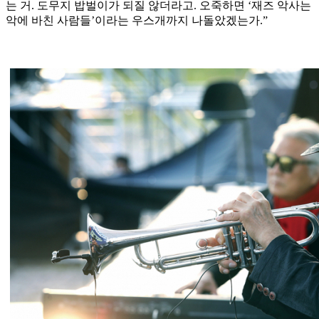
는 거. 도무지 밥벌이가 되질 않더라고. 오죽하면 ‘재즈 악사는
악에 바친 사람들’이라는 우스개까지 나돌았겠는가.”