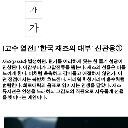
[고수 열전] '한국 재즈의 대부' 신관웅①
재즈(jazz)라 발성하면, 뭔가를 예리하게 찢는 한 줄기 섬광이
연상된다. 어감부터가 고압전류를 뿜는다. 재즈의 선율은 비를
느끼게 한다. 비처럼 축축하고 감미롭고 애절하지 않던가. 어
떤 정점에서는 복받쳐 흐느낀다. 서러워 휘청거리며 홍수처럼
범람한다. 희로애락의 음표로 엮어지는 인생을 닮았다. 재즈
뮤지션은 인생을 노래하되 고감도의 직관으로 자유롭게 선율
을 빚어내는 예인이다.