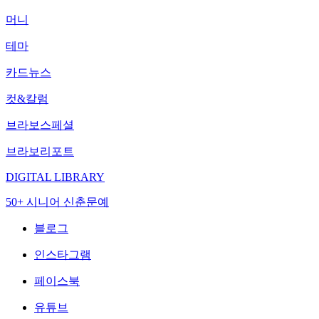
머니
테마
카드뉴스
컷&칼럼
브라보스페셜
브라보리포트
DIGITAL LIBRARY
50+ 시니어 신춘문예
블로그
인스타그램
페이스북
유튜브