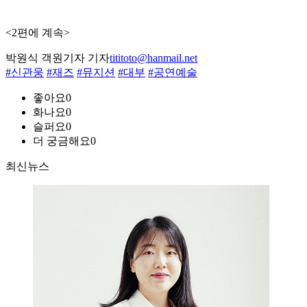
<2편에 계속>
박원식 객원기자 기자
tititoto@hanmail.net
#신관웅
#재즈
#뮤지션
#대부
#공연예술
좋아요
0
화나요
0
슬퍼요
0
더 궁금해요
0
최신뉴스