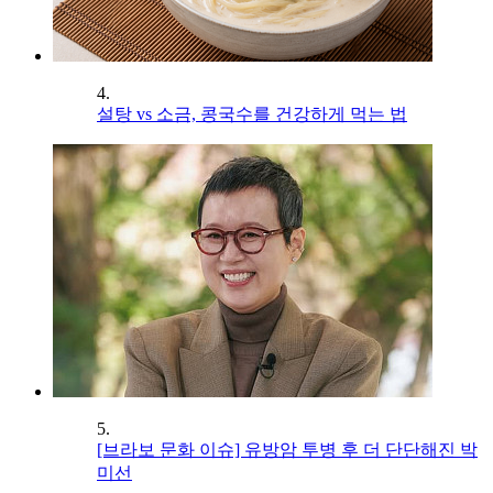
4.
설탕 vs 소금, 콩국수를 건강하게 먹는 법
5.
[브라보 문화 이슈] 유방암 투병 후 더 단단해진 박
미선