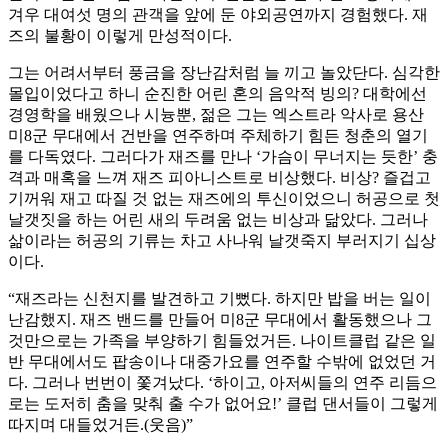
겨우 대여섯 명의 관객을 앞에 둔 야외공연까지 경험했다. 재
즈의 불황이 이렇게 만성적이다.
그는 어려서부터 풍금을 장난감처럼 늘 끼고 놀았단다. 심각한
몰입이었다고 하니 순진한 어린 혼의 음악적 빙의? 대학에선
경영학을 배웠으나 시늉뿐, 젊은 그는 엑스트라 악사로 용산
미8군 무대에서 건반을 연주하며 주체하기 힘든 청춘의 열기
를 다독였다. 그러다가 재즈를 만나 ‘가슴이 무너지는 듯한’ 충
격과 매혹을 느껴 재즈 피아니스트로 비상했다. 비상? 즐겁고
기꺼워 재고 따질 것 없는 재즈에의 투신이었으니 허공으로 첫
날갯짓을 하는 어린 새의 두려움 없는 비상과 닮았다. 그러나
삶이라는 허공의 기류는 차고 사나워 날갯죽지 부러지기 십상
이다.
“재즈라는 신천지를 발견하고 기뻤다. 하지만 밥을 버는 일이
난감했지. 재즈 밴드를 만들어 미8군 무대에서 활동했으나 그
것만으로는 가족을 부양하기 힘들었거든. 나이트클럽 같은 일
반 무대에서도 팝송이나 대중가요를 연주할 수밖에 없었던 거
다. 그러나 번번이 쫓겨났다. ‘하이고, 아저씨들의 연주 리듬으
로는 도저히 춤을 맞춰 출 수가 없어요!’ 클럽 댄서들이 그렇게
따지며 대들었거든.(웃음)”