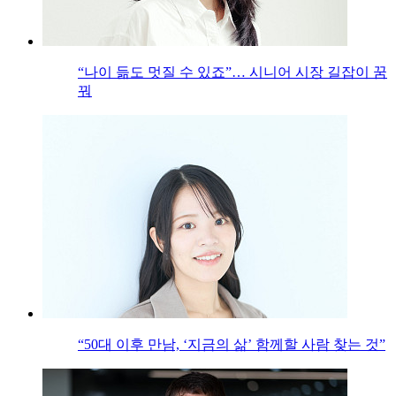
“나이 듦도 멋질 수 있죠”… 시니어 시장 길잡이 꿈
꿔
“50대 이후 만남, ‘지금의 삶’ 함께할 사람 찾는 것”