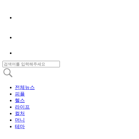
전체뉴스
피플
헬스
라이프
컬처
머니
테마