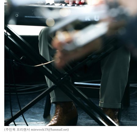
(주민욱 프리랜서 minwook19@hanmail.net)