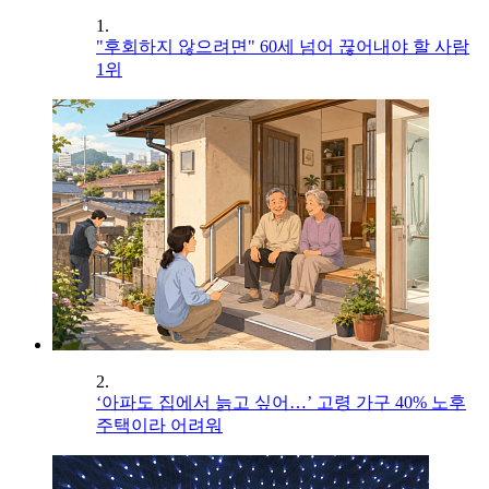
1.
"후회하지 않으려면" 60세 넘어 끊어내야 할 사람
1위
2.
‘아파도 집에서 늙고 싶어…’ 고령 가구 40% 노후
주택이라 어려워