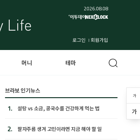
2026.08.08
로그인
회원가입
머니
테마
브라보 인기뉴스
가
1.
설탕 vs 소금, 콩국수를 건강하게 먹는 법
가
2.
팔자주름 생겨 고민이라면 지금 해야 할 일