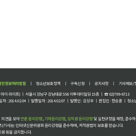
개인정보처리방침
ㅣ
청소년보호정책
ㅣ
구독신청
ㅣ
공지사항
ㅣ
기사제보/
이 라이프) ㅣ 서울시 강남구 강남대로 556 이투데이빌딩 15층 ㅣ ☎ 02)799-6713
 : 2014.02.04 ㅣ 발행일자 : 2014.02.07 ㅣ 발행인 : 김상우 ㅣ 편집인 : 한승훈 ㅣ
 의견을 모아
언론 윤리강령
,
기자윤리강령
,
임직원 윤리강령
및 실천규정을 제정, 준수하
츠(기사)는 인터넷신문위원회 윤리강령을 준수하며, 저작권법의 보호를 받습니다.
 이용 등을 금지합니다.