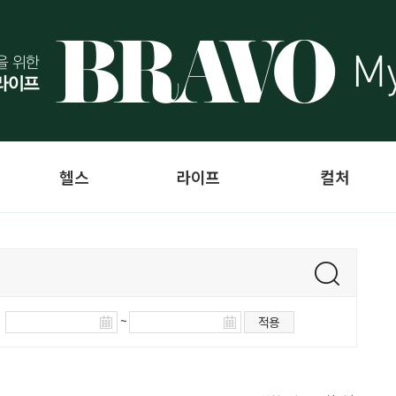
헬스
라이프
컬처
~
적용