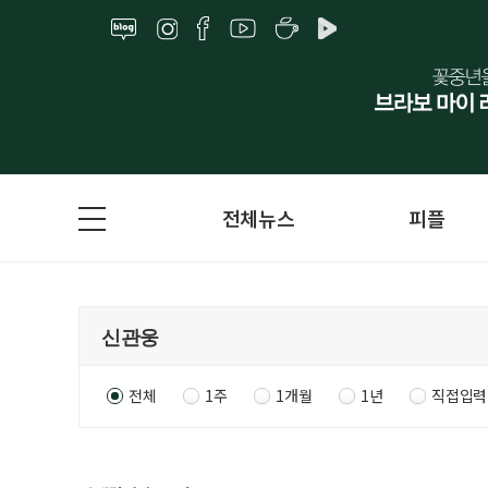
전체뉴스
피플
전체
1주
1개월
1년
직접입력