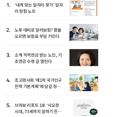
1.
‘내게 맞는 일자리 찾기’ 일자
리 탐험 노트
2.
노후 대비로 달러보험? 환율
오르면 보험료 부담 커진다
3.
소액 직역연금 받는 노인, 기
초연금 수령 길 열린다
4.
초고령사회 ‘제1차 국가인구
전략 기본계획’에 담길 정책
은
5.
브라보 리포트 1호 ‘사오정
시대, 73세까지 일하기 전략’