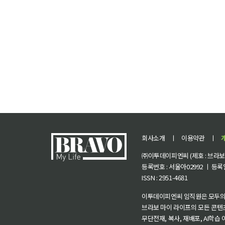
회사소개
ㅣ
이용약관
ㅣ
㈜이투데이피엔씨 (제호 : 브라보 마
등록번호 : 서울아02992 ㅣ 등록일자
ISSN : 2951-4681
이투데이피엔씨 임직원은 모두의
브라보 마이 라이프의 모든 콘텐
무단전재, 복사, 재배포, AI학습