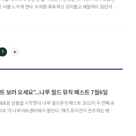
은 비를 느끼게 한다. 비처럼 축축하고 감미롭고 애절하지 않던가. 어
느낀다. 서러워 휘청거리며 홍수처럼 범람한다. 희로애락의 음표로
 재즈 뮤지션은 인생을 노래하되 고감도의 직관으로 자유롭게 선
1
◀
▶
 보러 오세요”...나루 월드 뮤직 페스트 7월6일
. 나루 월드뮤직 페스트 2012의 두 번째 공
루아트센터에서 열린다. ‘재즈 뮤지션이 연주하는 탱
 클럽에서 최고의 인기를 누리며, 지난해 한국대중음악상 재즈&크
한 한국 최고의 탱고 밴드 라벤타나가 선사하는 무대이다.