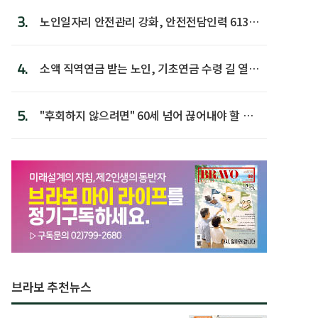
3.
노인일자리 안전관리 강화, 안전전담인력 613명
첫 배치
4.
소액 직역연금 받는 노인, 기초연금 수령 길 열린
다
5.
"후회하지 않으려면" 60세 넘어 끊어내야 할 사
람 1위
브라보 추천뉴스