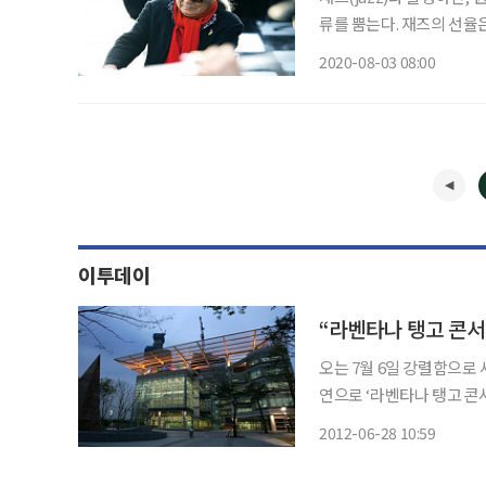
류를 뿜는다. 재즈의 선율
떤 정점에서는 복받쳐 흐
2020-08-03 08:00
엮어지는 인생을 닮았다.
이투데이
“라벤타나 탱고 콘서트
오는 7월 6일 강렬함으로 새로운 선율을 시작한다
연으로 ‘라벤타나 탱고 콘서트’가 나
고’라는 컨셉으로 라이브
2012-06-28 10:59
로스오버 최우수상을 수상