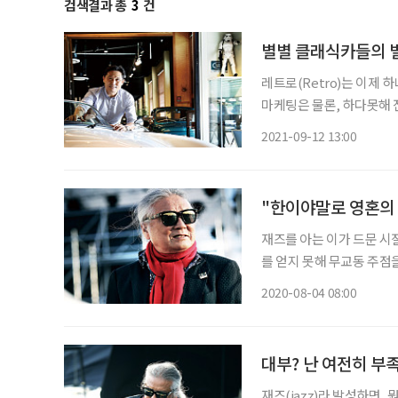
검색결과 총
3
건
별별 클래식카들의 
레트로(Retro)는 이제 하
마케팅은 물론, 하다못해 
을 현시대에 불러들여 감성적 만족을 구가하는 이 흥미로운 사조는 자동차 분야에도 당도했
2021-09-12 13:00
다. 올드카 또는 클래식
"한이야말로 영혼의
재즈를 아는 이가 드문 시
를 얻지 못해 무교동 주점을
재즈는 필요 없다는 거였다
2020-08-04 08:00
져와보라’고 다그쳤다. 결국
대부? 난 여전히 부
재즈(jazz)라 발성하면,