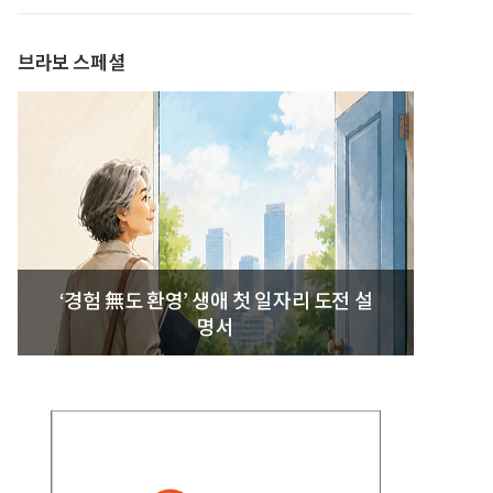
발간
브라보 스페셜
‘경험 無도 환영’ 생애 첫 일자리 도전 설
명서