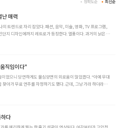
정확도순
최신순
별난 매력
나의 트렌드로 자리 잡았다. 패션, 음악, 미술, 영화, TV 프로그램,
전단지 디자인에까지 레트로가 등장한다. 열풍이다. 과거의 낡은 것
카 마니아가 늘어나고 있는 것. 경기도
 움직임이다"
절이었으니 당연하게도 물심양면의 외로움이 많았겠다. “아예 무대
 찾아가 무료 연주를 자청하기도 했다. 근데, 그냥 가라 하더라고.
.(웃음) 집에선 와이프의 원성이 자자했지. ‘제발 월급이라는 걸 가
 TBC(과거 동양방송)의 ‘이봉조 악단’이나
족하다
 뭔가를 예리하게 찢는 한 줄기 섬광이 연상된다. 어감부터가 고압전