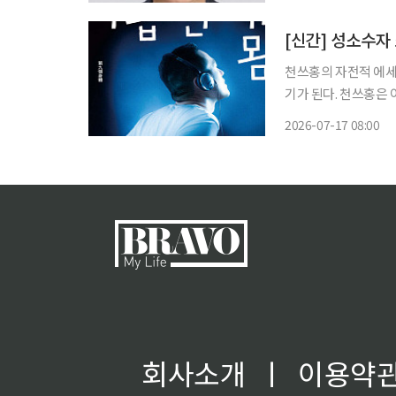
[신간] 성소수자
천쓰홍의 자전적 에세이⋯'아홉 번째 몸' 상처는
기가 된다. 천쓰홍은
계적인 작가로 거듭나
2026-07-17 08:00
별과 혼란, 문학을 통
회사소개
ㅣ
이용약