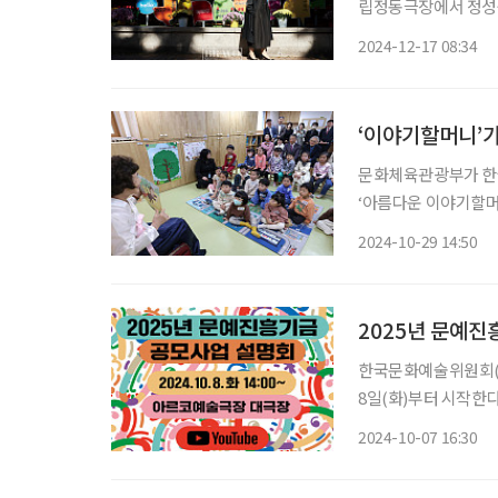
립정동극장에서 정성숙 대표
학원 갈래?” 정성숙 
2024-12-17 08:34
원을 선
‘이야기할머니’가
문화체육관광부가 한국
‘아름다운 이야기할머니
다운 이야기할머니’는
2024-10-29 14:50
옛이야기를 들려주는 
2025년 문예진
한국문화예술위원회(이
8일(화)부터 시작한
서 개최한다. 사업별 
2024-10-07 16:30
업설명회는 한국문화예술