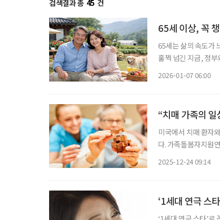
검색결과 총
45
건
65세 이상, 꼭 
65세는 삶의 속도가
훌쩍 넘긴 지금, 정
도록 다양한 제도를 마련해두고 있다. 건강 의료비 부
2026-01-07 06:00
상 되면 국가가 제공
“치매 가족의 일
미국에서 치매 환자와
다. 가족돌봄자지원연합
사업을을 발표하고, 미
2025-12-24 09:14
다. 올해로 18회를 
‘1세대 연극 스타
‘1세대 연극 스타’로