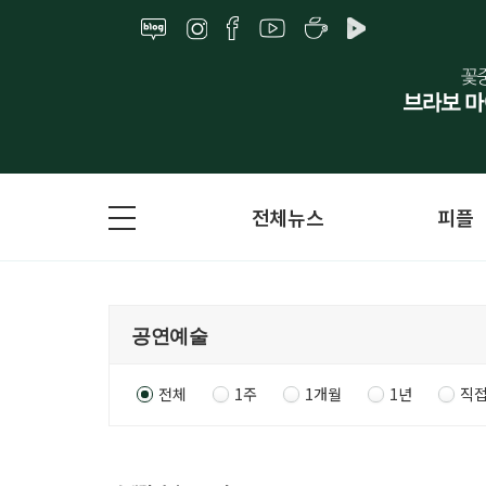
전체뉴스
피플
전체
1주
1개월
1년
직