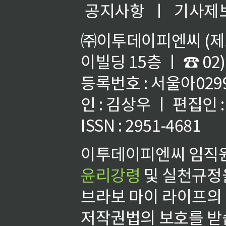
공지사항
ㅣ
기사제
㈜이투데이피엔씨 (제호
이빌딩 15층 ㅣ ☎ 02)
등록번호 : 서울아02992
인 : 김상우 ㅣ 편집인
ISSN : 2951-4681
이투데이피엔씨 임직원
윤리강령
및 실천규정을
브라보 마이 라이프의
저작권법의 보호를 받