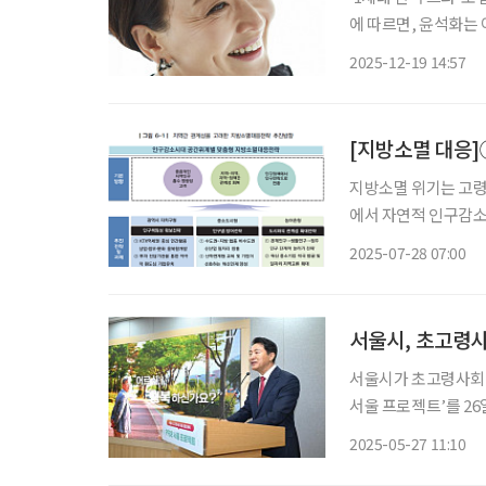
에 따르면, 윤석화는
켜보는 가운데 세상을 
2025-12-19 14:57
이브 자화상’을 무대
[지방소멸 대응]
지방소멸 위기는 고령
에서 자연적 인구감소
의료 인프라 확충 문
2025-07-28 07:00
가지역 사례분석을 통한
서울시, 초고령사
서울시가 초고령사회 
서울 프로젝트’를 26
돌봄, 건강, 일자리, 
2025-05-27 11:10
시는 지난 4월 기준 6