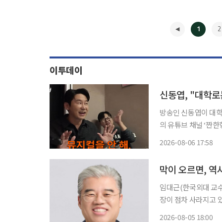
1
2
이투데이
방송인 신동엽이 대학로 공
의 유튜브 채널 ‘짠
하신 모든 분께 진심으로 사과
2026-08-06 17:58
매우 특별한 공간”이라
◀
막이 오르면, 역
임대근(한국외대 교수 / 한국영화학회장) 서문 
장이 점차 사라지고 있
릴까. 그렇다면 이 책
2026-08-05 18:00