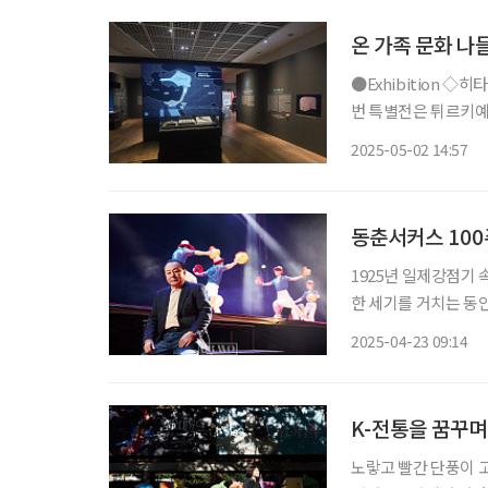
온 가족 문화 나
●Exhibition ◇히타이트 : 오리엔트 최강의 제국 일정 6월 8일까지 장소 한성백제박물관 이
번 특별전은 튀르키예
기원전 17세기부터 1
2025-05-02 14:57
이트 제국의 문화유산을
동춘서커스 100
1925년 일제강점기
한 세기를 거치는 동
다. “동춘서커스는 내
2025-04-23 09:14
K-전통을 꿈꾸며
노랗고 빨간 단풍이 고