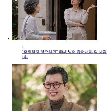
1.
"후회하지 않으려면" 60세 넘어 끊어내야 할 사람
1위