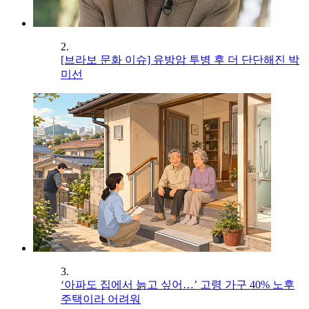
2.
[브라보 문화 이슈] 유방암 투병 후 더 단단해진 박
미선
3.
‘아파도 집에서 늙고 싶어…’ 고령 가구 40% 노후
주택이라 어려워