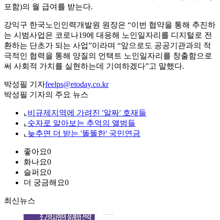
포함)의 월 급여를 받는다.
강익구 한국노인인력개발원 원장은 “이번 협약을 통해 추진하
는 시범사업은 코로나19에 대응해 노인일자리를 디지털로 전
환하는 단초가 되는 사업”이라며 “앞으로도 공공기관과의 적
극적인 협력을 통해 양질의 언택트 노인일자리를 창출함으로
써 사회적 가치를 실현하는데 기여하겠다”고 말했다.
박성필 기자
feelps@etoday.co.kr
박성필 기자의 주요 뉴스
⌞
비규제지역에 가려진 '알짜' 호재들
⌞
숫자로 알아보는 추억의 앨범들
⌞
늦추면 더 받는 '똘똘한' 국민연금
좋아요
0
화나요
0
슬퍼요
0
더 궁금해요
0
최신뉴스