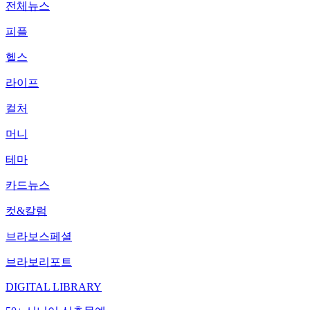
전체뉴스
피플
헬스
라이프
컬처
머니
테마
카드뉴스
컷&칼럼
브라보스페셜
브라보리포트
DIGITAL LIBRARY