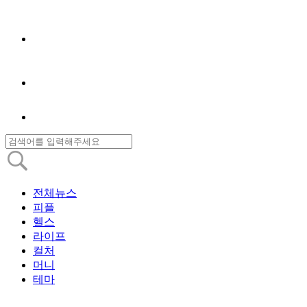
전체뉴스
피플
헬스
라이프
컬처
머니
테마