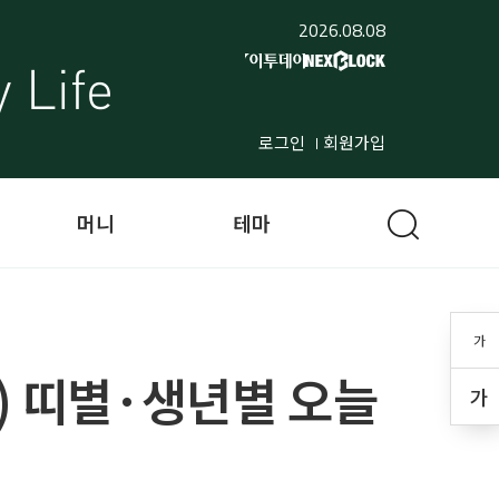
2026.08.08
로그인
회원가입
머니
테마
가
7일) 띠별·생년별 오늘
가