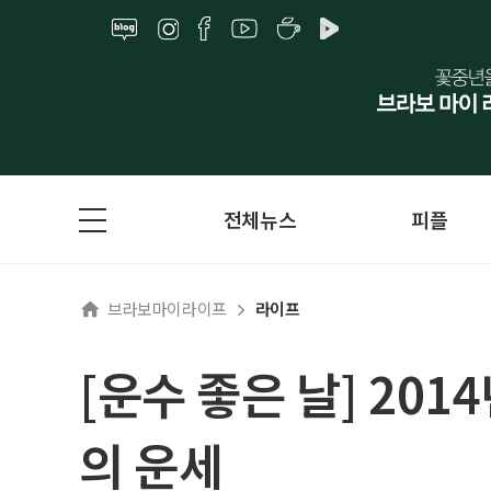
전체뉴스
피플
브라보마이라이프
라이프
[운수 좋은 날] 201
의 운세