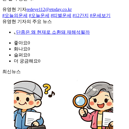
유영현 기자
redeye112@etoday.co.kr
#오늘의운세
#오늘운세
#띠별운세
#12간지
#운세보기
유영현 기자의 주요 뉴스
⌞
단종은 왜 현재로 소환돼 재해석될까
좋아요
0
화나요
0
슬퍼요
0
더 궁금해요
0
최신뉴스