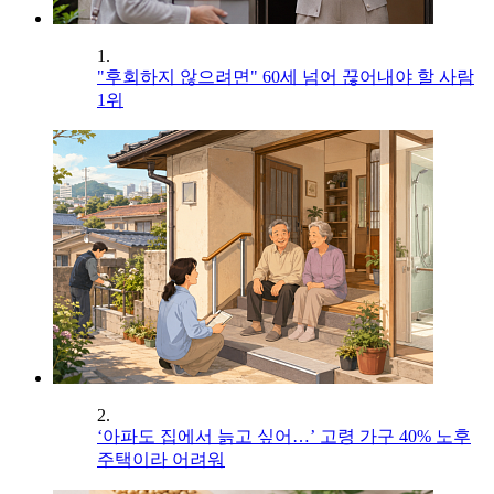
1.
"후회하지 않으려면" 60세 넘어 끊어내야 할 사람
1위
2.
‘아파도 집에서 늙고 싶어…’ 고령 가구 40% 노후
주택이라 어려워