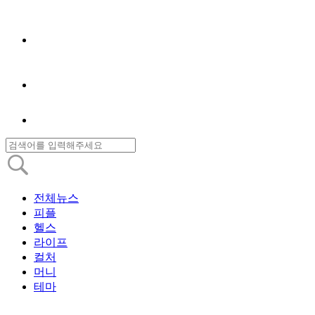
전체뉴스
피플
헬스
라이프
컬처
머니
테마