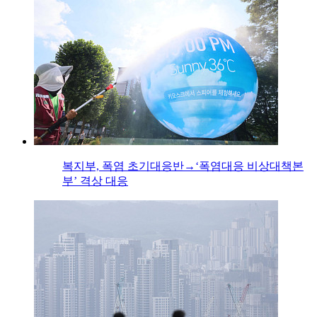
복지부, 폭염 초기대응반→‘폭염대응 비상대책본
부’ 격상 대응