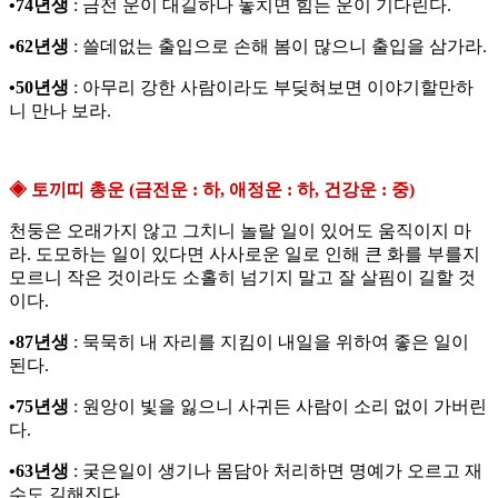
•74년생
: 금전 운이 대길하나 놓치면 힘든 운이 기다린다.
•62년생
: 쓸데없는 출입으로 손해 봄이 많으니 출입을 삼가라.
•50년생
: 아무리 강한 사람이라도 부딪혀보면 이야기할만하
니 만나 보라.
◈ 토끼띠 총운 (금전운 : 하, 애정운 : 하, 건강운 : 중)
천둥은 오래가지 않고 그치니 놀랄 일이 있어도 움직이지 마
라. 도모하는 일이 있다면 사사로운 일로 인해 큰 화를 부를지
모르니 작은 것이라도 소홀히 넘기지 말고 잘 살핌이 길할 것
이다.
•87년생
: 묵묵히 내 자리를 지킴이 내일을 위하여 좋은 일이
된다.
•75년생
: 원앙이 빛을 잃으니 사귀든 사람이 소리 없이 가버린
다.
•63년생
: 궂은일이 생기나 몸담아 처리하면 명예가 오르고 재
수도 길해진다.