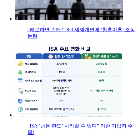
“해로하면 손해?” 8·3 세제개편에 ‘황혼이혼’ 조장
논란
“ISA ‘남은 한도’ 사라질 수 있다” 기존 가입자 주
목!