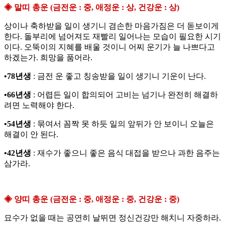
◈ 말띠 총운 (금전운 : 중, 애정운 : 상, 건강운 : 상)
상이나 축하받을 일이 생기니 겸손한 마음가짐은 더 돋보이게
한다. 돌부리에 넘어져도 재빨리 일어나는 모습이 필요한 시기
이다. 오뚝이의 지혜를 배울 것이니 어찌 운기가 늘 나쁘다고
하겠는가. 희망을 품어라.
•78년생
: 금전 운 좋고 칭송받을 일이 생기니 기운이 난다.
•66년생
: 어렵든 일이 합의되어 고비는 넘기나 완전히 해결하
려면 노력해야 한다.
•54년생
: 묶여서 꼼짝 못 하듯 일의 앞뒤가 안 보이니 오늘은
해결이 안 된다.
•42년생
: 재수가 좋으니 좋은 음식 대접을 받으나 과한 음주는
삼가라.
◈ 양띠 총운 (금전운 : 중, 애정운 : 중, 건강운 : 중)
묘수가 없을 때는 공연히 날뛰면 정신건강만 해치니 자중하라.