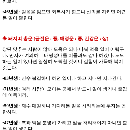
써보자.
•46년생
: 믿음을 잃으면 회복하기 힘드니 신의를 지키면 어렵
든 일이 열린다.
◈ 돼지띠 총운 (금전운 : 중, 애정운 : 중, 건강운 : 상)
장단 맞추는 사람이 많아 도움은 되나 나눠 먹을 일이 어렵구
나. 만사가 여의하니 태평성대를 이룸과도 같다 하겠다. 도모
하는 일이 있다면 열심히 노력할 것이니 길함이 가득해 복이
깃든다.
•83년생
: 신수 불길하니 하던 일이나 하고 지내면 지나간다.
•71년생
: 여러 사람이 모이는 곳에서 반드시 일이 생기니 출입
에 이득이라.
•59년생
: 재수 대길하니 기다리든 일을 처리되는데 투자는 곤
란하다.
•47년생
: 흑과 백을 분명히 가리고 일을 처리해야지 아니면 힘
든 일이 생긴다.