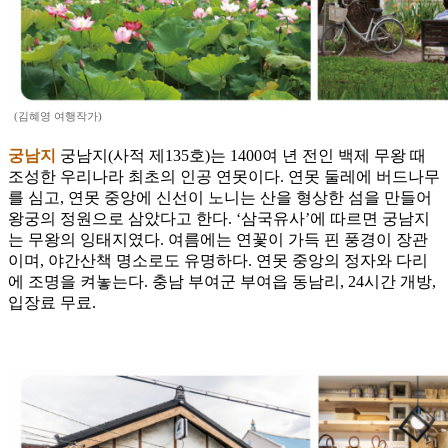
(김혜영 여행작가)
궁남지
궁남지(사적 제135호)는 1400여 년 전인 백제 무왕 때
조성한 우리나라 최초의 인공 연못이다. 연못 둘레에 버드나무
를 심고, 연못 중앙에 신선이 노니는 산을 형상한 섬을 만들어
왕궁의 정원으로 삼았다고 한다. ‘삼국유사’에 따르면 궁남지
는 무왕의 잉태지였다. 여름에는 연꽃이 가득 핀 풍경이 장관
이며, 야간산책 명소로도 유명하다. 연못 중앙의 정자와 다리
에 조명을 켜놓는다. 충남 부여군 부여읍 동남리, 24시간 개방,
입장료 무료.