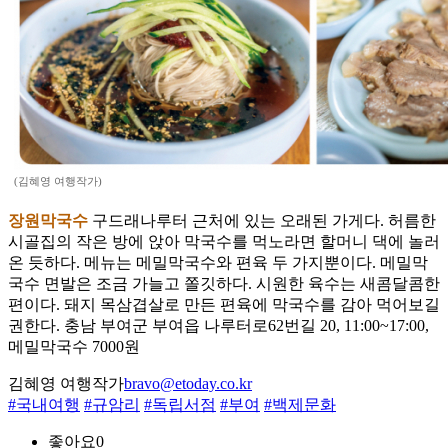
(김혜영 여행작가)
장원막국수
구드래나루터 근처에 있는 오래된 가게다. 허름한
시골집의 작은 방에 앉아 막국수를 먹노라면 할머니 댁에 놀러
온 듯하다. 메뉴는 메밀막국수와 편육 두 가지뿐이다. 메밀막
국수 면발은 조금 가늘고 쫄깃하다. 시원한 육수는 새콤달콤한
편이다. 돼지 목삼겹살로 만든 편육에 막국수를 감아 먹어보길
권한다. 충남 부여군 부여읍 나루터로62번길 20, 11:00~17:00,
메밀막국수 7000원
김혜영 여행작가
bravo@etoday.co.kr
#국내여행
#규암리
#독립서점
#부여
#백제문화
좋아요
0