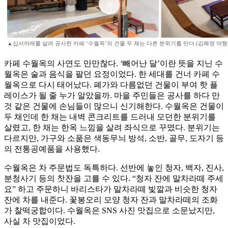
▲십서까래를 살려 공사한 카페 ‘수월옥’의 건물 두 채는 다른 분위기를 띤다.(김혜영 여행
카페 수월옥의 사연도 만만찮다. ‘빼어난 달’이란 뜻을 지닌 수
월옥은 술과 음식을 팔던 요정이었다. 한 세대를 건너 카페 수
월옥으로 다시 태어났다. 폐가와 다름없던 건물이 부여 핫 플
레이스가 될 줄 누가 알았을까. 마을 주민들은 공사를 하다 만
것 같은 건물에 손님들이 많으니 신기해한다. 수월옥은 건물이
두 채인데 한 채는 내벽 콘크리트를 드러내 모던한 분위기를
살렸고, 한 채는 한옥 느낌을 살려 좌식으로 꾸몄다. 분위기는
다르지만, 가구와 소품은 색동무늬 방석, 소반, 골무, 도자기 등
의 전통공예품을 사용했다.
수월옥은 차 주문법도 독특하다. 선반에 놓인 청자, 백자, 진사,
분청사기 등의 찻잔을 고를 수 있다. “청자 잔에 말차라떼 주세
요” 하고 주문하니 바리스타가 말차라떼 빛깔과 비슷한 청자
잔에 차를 내준다. 꽃봉오리 모양 청자 잔과 말차라떼의 조화
가 찰떡궁합이다. 수월옥은 SNS 사진 맛집으로 소문났지만,
사실 차 맛집이었다.