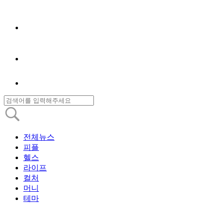
전체뉴스
피플
헬스
라이프
컬처
머니
테마