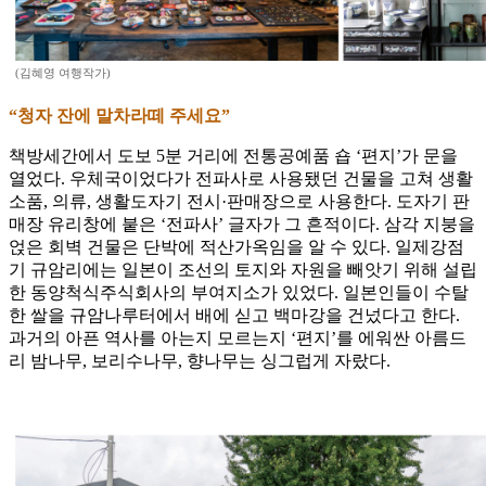
(김혜영 여행작가)
“청자 잔에 말차라떼 주세요”
책방세간에서 도보 5분 거리에 전통공예품 숍 ‘편지’가 문을
열었다. 우체국이었다가 전파사로 사용됐던 건물을 고쳐 생활
소품, 의류, 생활도자기 전시·판매장으로 사용한다. 도자기 판
매장 유리창에 붙은 ‘전파사’ 글자가 그 흔적이다. 삼각 지붕을
얹은 회벽 건물은 단박에 적산가옥임을 알 수 있다. 일제강점
기 규암리에는 일본이 조선의 토지와 자원을 빼앗기 위해 설립
한 동양척식주식회사의 부여지소가 있었다. 일본인들이 수탈
한 쌀을 규암나루터에서 배에 싣고 백마강을 건넜다고 한다.
과거의 아픈 역사를 아는지 모르는지 ‘편지’를 에워싼 아름드
리 밤나무, 보리수나무, 향나무는 싱그럽게 자랐다.