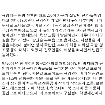
규암리는 해방 전후만 해도 200여 가구가 살았던 큰 마을이었
다고 한다. 1930년대 규암장터가 열리면서 규암나루터에 배가
무시로 드나들었다. 마을 거리에는 선술집과 여관이 즐비했다.
극장과 백화점도 있었다. 규암리의 전성기는 1968년 백제교가
놓이면서 막을 내렸다. 육상 교통이 발달하면서 나루터가 제구
실을 못하게 됐다. 상권은 부여읍으로 옮겨갔고, 사람들은 마
을을 떠났다. 붐비던 장터 국밥집, 부여에 처음 세워진 극장, 양
조장 등이 폐허가 되었다. 집주인들이 세상을 떠나면서 빈집도
늘어갔다.
약 20여 년 전 부여전통문화대학교 재학생이었던 박 대표가 규
암리의 방치된 근대건축물들을 눈여겨본 것이 자온길 프로젝
트의 바탕이 됐다. 자온길 프로젝트는 규암면의 버려진 공간들
을 개조해 전통문화 예술마을로 꾸미는 마을재생사업이다. 빈
집과 상가들이 차근차근 전통공예 작가의 작업실과 쇼룸, 로컬
푸드 레스토랑, 카페, 책방, 한옥 스테이, 북 스테이 등의 문화
공간으로 바뀌고 있다. 이 프로젝트의 구심점이 책방세간이다.