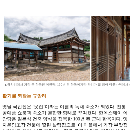
▲규암리에서 가장 큰 한옥인 이안당. 100년 된 한옥이지만 관리가 잘 되어 마룻바닥에서 
활기를 되찾는 규암리
옛날 국밥집은 ‘웃집’이라는 이름의 독채 숙소가 되었다. 전통
공예품 쇼룸과 숙소가 결합한 형태로 꾸며졌다. 한옥스테이 이
안당은 일본식 건축 양식을 접목한 100년 된 근대 한옥이다. 옛
자온양조장 건물에 딸린 살림집으로, 이 마을에서 가장 부잣집