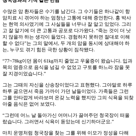
청국장과의 기적 같은 만남
수많은 암 환자들은 수기를 남긴다. 그 수기들은 하나같이 항
암치료 시 겪어야 하는 엄청난 고통에 대해 증언한다. 홍 박사
는 현역 의사였기에 그 사실들을 너무나 잘 알고 있었다. 그리
고 잘 알기에 더 큰 고통과 공포로 다가왔다. “죽는 것이 더 낫
지 않을까 하는 생각이 들었다. 경험하지 못하면 절대로 이해
할 수 없다”는 그의 말에서, 두 개의 암을 동시에 상대해야 하
는, 누구도 겪기 힘든 극한 상황이 짐작됐다.
“77~78kg이던 몸이 61kg까지 줄었고 우울증이 왔습니다. 입과
목의 염증으로 음식을 넘길 수 없었고 구토를 하느라 잠을 못
잘 지경이었습니다.”
그는 그때의 자신을 산송장이었다고 표현했다. 그야말로 하루
하루 굶으면서 죽음 가까이 가던 날들이었다. 가족들은 그런
그를 안타깝게 바라보며 온갖 노력을 했지만 그의 식욕을 되찾
아줄 음식은 없어 보였다.
“그런데 어느 날 돌아가신 어머니가 끓여주던 청국장이 떠올
랐습니다. 그러면서 식욕이 돋았는데 신기하더군요.”
마치 운명처럼 청국장을 찾는 그를 위해 이모가 정성을 다해