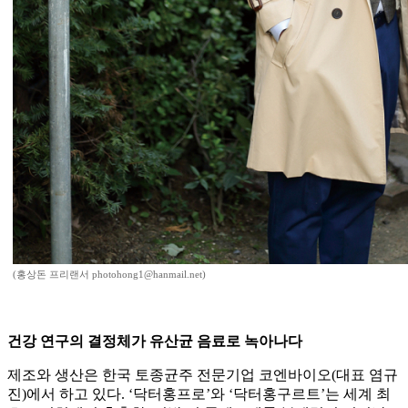
(홍상돈 프리랜서 photohong1@hanmail.net)
건강 연구의 결정체가 유산균 음료로 녹아나다
제조와 생산은 한국 토종균주 전문기업 코엔바이오(대표 염규
진)에서 하고 있다. ‘닥터홍프로’와 ‘닥터홍구르트’는 세계 최