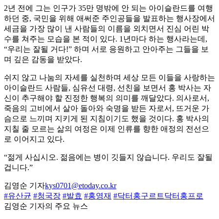
2년 전에 그는 인구가 35만 명밖에 안 되는 아이슬란드를 여행
하던 중, 국민을 위해 애써준 주인공들을 발표하는 행사장에서
세금을 가장 많이 낸 사람들의 이름을 외치면서 진심 어린 박
수를 쳐주는 모습을 본 적이 있다. 1년마다 하는 행사라는데,
“우리는 잘될 거다!” 하며 서로 응원하고 안아주는 그들을 보
며 깊은 감동을 받았다.
쉬지 않고 나눔의 자세를 실천하며 세상 모든 이들을 사랑하는
아이슬란드 사람들, 심유선 대령, 선친을 보면서 홍 박사는 자
신이 추구해야 할 진정한 행복의 의미를 깨달았다. 의사로서,
죽음의 고비에서 살아 돌아와 숙명을 받든 자로서, 뜨거운 가
슴으로 느끼며 지키게 된 지침이기도 했을 것이다. 홍 박사의
지칠 줄 모르는 삶의 여정은 이제 인류를 향한 애정의 전선으
로 이어지고 있다.
“젊게 사십시오. 젊음에는 병이 깃들지 않습니다. 우리도 잘될
겁니다.”
김영순 기자
kys0701@etoday.co.kr
#유산균
#청국장
#발효
#홍영재
#닥터홍구르트닥터홍프로
김영순 기자의 주요 뉴스