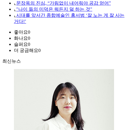
⌞
문장옥의 진심, “가림없이 내어줘야 공감 얻어”
⌞
"나이 듦의 미덕은 뭐든지 덜 하는 것"
⌞
시대를 앞서간 종합예술인 홍서범 ‘잘 노는 게 잘 사는
거다!’
좋아요
0
화나요
0
슬퍼요
0
더 궁금해요
0
최신뉴스