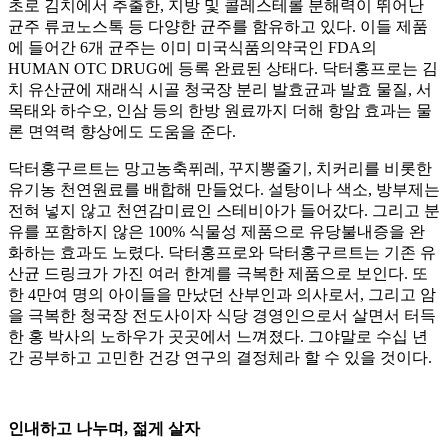
초로 김치에서 추출한, 지방 및 콜레스테롤 분해력이 뛰어난
균주 류코노스톡 등 다양한 균주를 함유하고 있다. 이들 제품
에 들어간 6개 균주는 이미 미국식품의약국인 FDA의
HUMAN OTC DRUG에 등록 완료된 상태다. 닥터홍프로는 김
치 유산균에 재래식 시골 청국장 분리 발효균과 발효 물질, 서
목태와 하수오, 인삼 등의 한방 원료까지 더해 항암 효과는 물
론 면역력 향상에도 도움을 준다.
닥터홍구르트는 망고농축퓌레, 꾸지뽕줄기, 치커리를 비롯한
유기농 천연원료를 배합해 만들었다. 설탕이나 색소, 방부제는
전혀 넣지 않고 천연감미료인 스테비아가 들어갔다. 그리고 분
유를 포함하지 않은 100% 식물성 제품으로 유당불내증을 완
화하는 효과도 노렸다. 닥터홍프로와 닥터홍구르트는 기존 유
산균 드링크가 가진 여러 한계를 극복한 제품으로 보인다. 또
한 4만여 명의 아이들을 만났던 산부인과 의사로서, 그리고 암
을 극복한 청국장 전도사이자 식당 경영인으로서 살면서 터득
한 홍 박사의 노하우가 곳곳에서 느껴졌다. 그야말로 수십 년
간 공부하고 고민한 건강 연구의 결정체라 할 수 있을 것이다.
인내하고 나누며, 젊게 살자