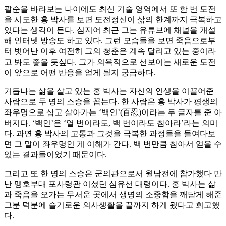
팔순을 바라보는 나이에도 최신 기술 영역에서 또 한 번 도전
을 시도한 홍 박사를 보면 도전정신이 삶의 한계까지 극복하고
있다는 생각이 든다. 심지어 최근 그는 유튜브에 채널을 개설
해 인터넷 방송도 하고 있다. 그런 모습들을 보면 죽음으로부
터 벗어난 이후 여전히 그의 청춘은 계속 달리고 있는 중이라
고 봐도 좋을 듯싶다. 그가 의욕적으로 선보이는 새로운 도전
이 앞으로 어떤 반응을 얻게 될지 궁금하다.
거듭나는 삶을 살고 있는 홍 박사는 자신의 인생을 이끌어준
사람으로 두 명의 스승을 꼽는다. 한 사람은 홍 박사가 평생의
좌우명으로 삼고 살아가는 ‘백인’(百忍)이라는 두 글자를 준 아
버지다. ‘백인’은 ‘열 번이라도, 백 번이라도 참아라’라는 의미
다. 과연 홍 박사의 고통과 그것을 극복한 과정들을 들여다보
면 그 말이 좌우명인 게 이해가 간다. 백 번만큼 참아서 얻을 수
있는 결과들이었기 때문이다.
그리고 또 한 명의 스승은 군의관으로서 월남전에 참가했다 만
난 맹호부대 포사령관 이셨던 심유선 대령이다. 홍 박사는 삶
과 죽음을 오가는 무서운 곳에서 생명의 소중함을 깨닫게 해준
그분 덕분에 슬기로운 의사생활을 끝까지 하게 됐다고 회고했
다.