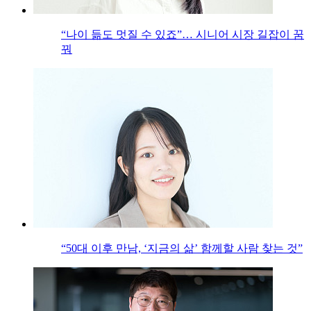
“나이 듦도 멋질 수 있죠”… 시니어 시장 길잡이 꿈
꿔
“50대 이후 만남, ‘지금의 삶’ 함께할 사람 찾는 것”