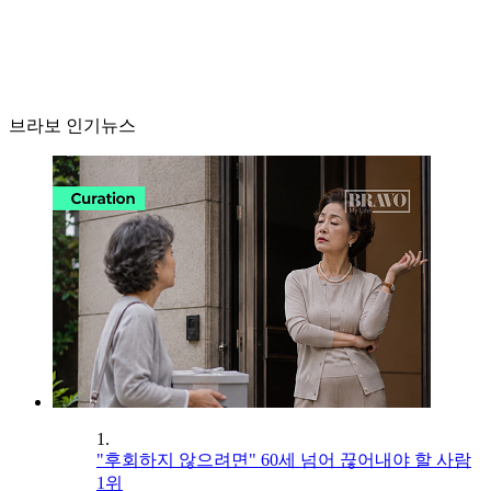
브라보 인기뉴스
1.
"후회하지 않으려면" 60세 넘어 끊어내야 할 사람
1위