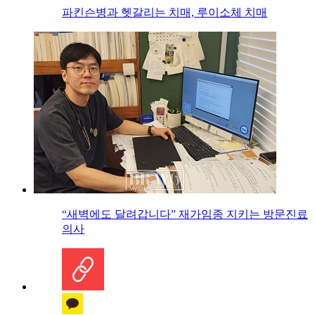
파킨슨병과 헷갈리는 치매, 루이소체 치매
“새벽에도 달려갑니다” 재가임종 지키는 방문진료
의사