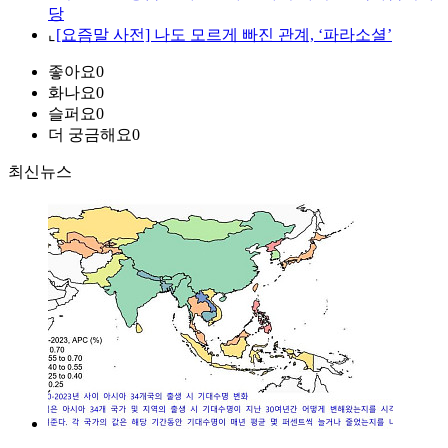
당
⌞
[요즘말 사전] 나도 모르게 빠진 관계, ‘파라소셜’
좋아요
0
화나요
0
슬퍼요
0
더 궁금해요
0
최신뉴스