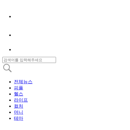
전체뉴스
피플
헬스
라이프
컬처
머니
테마