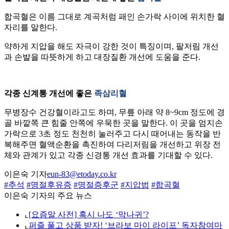
합곡혈은 이름 그대로 계곡처럼 패인 손가락 사이에 위치한 혈
자리를 말한다.
약하게 지압을 해도 자극이 강한 것이 특징이며, 팔저림 개선
과 손발을 따뜻하게 하고 대장질환 개선에 도움을 준다.
각종 신계통 개선에 좋은
족삼리혈
무병장수 건강혈이라고도 하며, 무릎 아래 약 8~9cm 정도에 경
골 바깥쪽 큰 힘줄 안쪽에 우묵한 곳을 말한다. 이 곳을 엄지손
가락으로 3초 정도 천천히 눌러주고 다시 때어내는 동작을 반
복해주면 혈액순환을 촉진하여 다리저림을 개선하고 위장 전
체와 관계가 있고 각종 신경통 개선 효과를 기대할 수 있다.
이은숙 기자
eun-83@etoday.co.kr
#추석
#명절후유증
#명절증후군
#지압법
#합곡혈
이은숙 기자의 주요 뉴스
⌞
[요즘말 사전] 혹시 나도 ‘막나귀’?
⌞
퍼즐 풀고 상품 받자! ‘브라보 마이 라이프’ 독자참여마