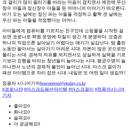
크 걸이가 많이 팔리기를 바라는 마음이 겹치면서 예전에 우산
장수 아들과 짚신장수 아들을 둔 어머니의 이야기가 떠오른다.
비가 오는 날에는 짚신 파는 아들을 걱정하고 활짝 갠 날에는
우산 파는 아들을 걱정했다는 어머니.
아이들에게 컴퓨터를 가르치는 친구인데 쇼핑몰을 시작한 걸
보면 코로나로 학원 운영에 차질이 생긴 게 분명하다. 요즘은
하나의 직업으론 살아남기 어렵다는 얘기가 실감난다. 땀 흘린
노동만 팔아서는 살아가기 어려운 시대. 자본이 많은 곳으로만
몰리는 시대. 경제적 자유를 외치면서도 성실하게 실력을 기르
기보다 요행을 바라는 청년들이 늘어나는 시대. 평균수명이 늘
어나면서 노년의 경제적 불안이 늘어난 시대. 마스크 걸이가
패션 아이템으로 자리 잡은 시대. 내일은 또 어떤 일이 생길까?
정용자 시니어기자
bravopress@etoday.co.kr
#코로나19
#마스크도패션아이템
#마스크걸이
#정용자시니어
기자
좋아요
0
화나요
0
슬퍼요
0
더 궁금해요
0