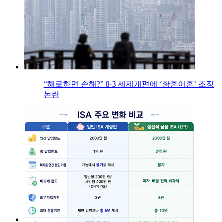
“해로하면 손해?” 8·3 세제개편에 ‘황혼이혼’ 조장
논란