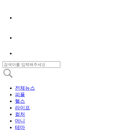
전체뉴스
피플
헬스
라이프
컬처
머니
테마