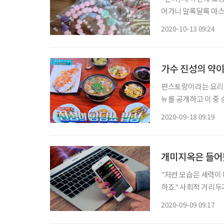
어가니 알록달록 마스
크는 물론 투명한 유리
2020-10-13 09:24
되면서 하나의 패션 아
가수 진성의 약이
편스토랑이라는 요리 
뉴를 공개하고 이 중 
바이벌 프로그램이다.
2020-09-18 09:19
개그우먼 이영자 , 
개미지옥은 들어
"저런 모습은 세력이
하죠." 사회적 거리두기가 2.5단계로 격상되면서 경제스터디도 비대면으로 하고 있다. 이제
막 뭔가 알 것 같은데
2020-09-09 09:17