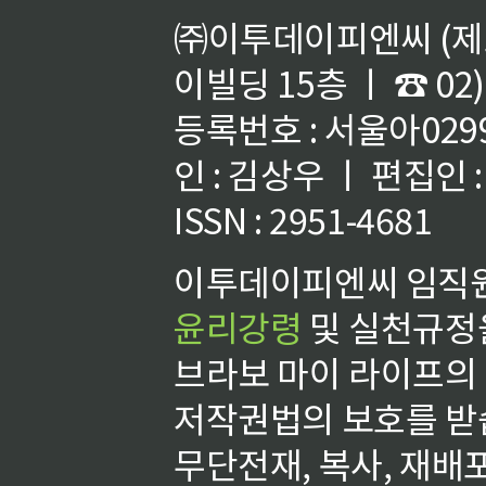
㈜이투데이피엔씨 (제호
이빌딩 15층 ㅣ ☎ 02)
등록번호 : 서울아02992
인 : 김상우 ㅣ 편집인
ISSN : 2951-4681
이투데이피엔씨 임직원
윤리강령
및 실천규정을
브라보 마이 라이프의
저작권법의 보호를 받
무단전재, 복사, 재배포