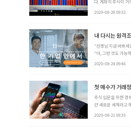
다. 계좌의 주식이 거
이나 빠졌다더니 이게 말로만 듣던 
2020-08-28 09:32
지수 하락”이라고 표현
내 다시는 원격
"선생님 지금 바쁘세요
"아, 그런 것도 가능하세요? 저야 고맙죠~"
화를 했다. 지난 수
2020-08-24 09:46
다. 컴퓨터에 이상이 
첫 매수가 거래
주식 입문을 위한 경제
던 새로운 세계라고 해
내 호기심 때문에 일어
2020-08-21 09:35
제공부를 하는 중에 