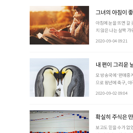
그녀의 아침이 좋
아침에 눈을 뜨면 갈 
치 않은 나는 살짝 갸
에서 나만의 시간을 
2020-09-04 09:21
물건들을 훌훌 털어낸
내 편이 그리운 
모 방송국에 ‘편애중
으로 왕년에 축구, 야
사람이 1대 1로 팀이
2020-09-02 09:04
이 될 출연자가 정해
확실히 주식은 
보고도 믿을 수가 없