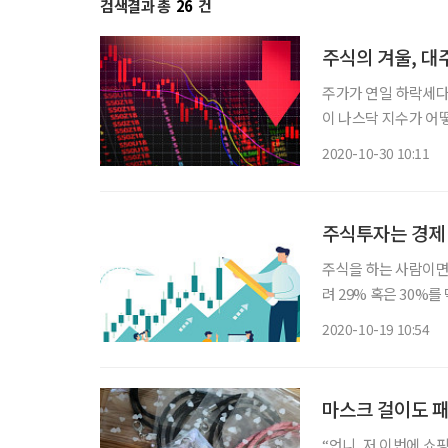
검색결과 총
26
건
주식의 겨울, 대
주가가 연일 하락세다
이 나스닥 지수가 어떻
로 그냥 흐름을 지켜보는 게 좋다. "전 하루 이틀 겪는 일이 
2020-10-30 10:11
조금씩 데이트레이딩 
주식투자는 경제
주식을 하는 사람이면
려 29% 혹은 30%
저기 온통 파밭(주가
2020-10-19 10:54
망하던 날 나는 첫 상
마스크 걸이도 
“언니, 저 이번에 쇼