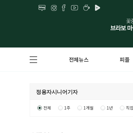
전체뉴스
피플
전체
1주
1개월
1년
직