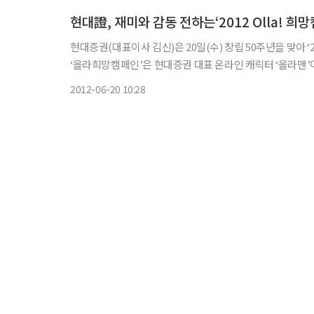
현대證, 재미와 감동 전하는‘2012 Olla! 희
현대증권(대표이사 김신)은 20일(수) 창립 50주년을 맞아 ‘
‘올라희망캠페인’은 현대증권 대표 온라인 캐릭터 ‘올라맨’
나누고 동시에
2012-06-20 10:28