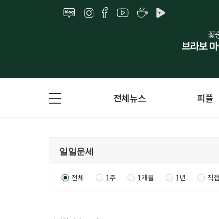
전체뉴스
피플
전체
1주
1개월
1년
직