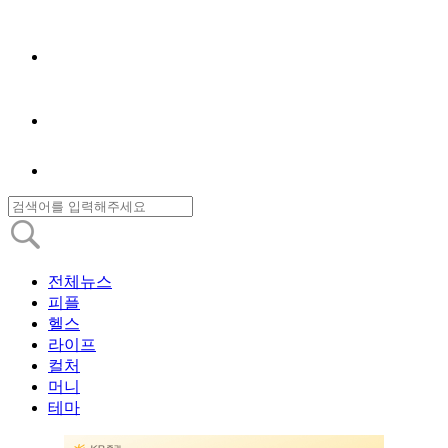
전체뉴스
피플
헬스
라이프
컬처
머니
테마