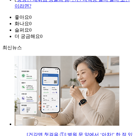
이라면?
좋아요
0
화나요
0
슬퍼요
0
더 궁금해요
0
최신뉴스
[건강앱 첫걸음 ①] 병원 문 앞에서 ‘아차!’ 한 적 있