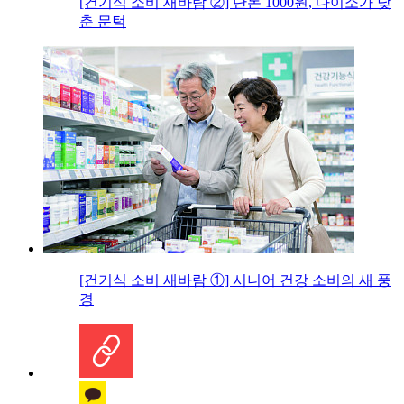
[건기식 소비 새바람 ②] 단돈 1000원, 다이소가 낮
춘 문턱
[건기식 소비 새바람 ①] 시니어 건강 소비의 새 풍
경