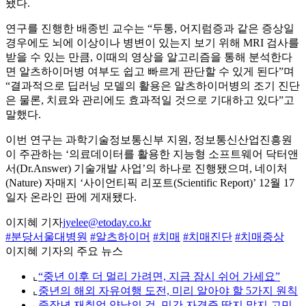
됐다.
연구를 진행한 배종빈 교수는 “두통, 어지럼증과 같은 증상일
경우에도 뇌에 이상이나 병변이 있는지 보기 위해 MRI 검사를
받을 수 있는 만큼, 이때의 영상을 알고리즘을 통해 분석한다
면 알츠하이머병 여부도 쉽고 빠르게 판단할 수 있게 된다”며
“결과적으로 딥러닝 모델의 활용은 알츠하이머병의 조기 진단
은 물론, 치료와 관리에도 효과적일 것으로 기대하고 있다”고
말했다.
이번 연구는 과학기술정보통신부 지원, 정보통신산업진흥원
이 주관하는 ‘의료데이터를 활용한 지능형 소프트웨어 닥터앤
서(Dr.Answer) 기술개발 사업’의 하나로 진행됐으며, 네이처
(Nature) 자매지 ‘사이언티픽 리포트(Scientific Report)’ 12월 17
일자 온라인 판에 게재됐다.
이지혜 기자
jyelee@etoday.co.kr
#분당서울대병원
#알츠하이머
#치매
#치매진단
#치매증상
이지혜 기자의 주요 뉴스
⌞
“중년 이후 더 멀리 가려면, 지금 잠시 쉬어 가세요”
⌞
중년의 해외 자유여행 도전, 미리 알아야 할 5가지 원칙
⌞
중장년 재취업 양날의 검, 민간 자격증 딸지 말지 고민