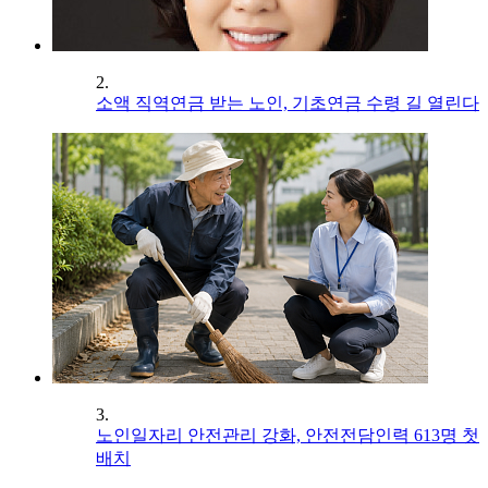
2.
소액 직역연금 받는 노인, 기초연금 수령 길 열린다
3.
노인일자리 안전관리 강화, 안전전담인력 613명 첫
배치