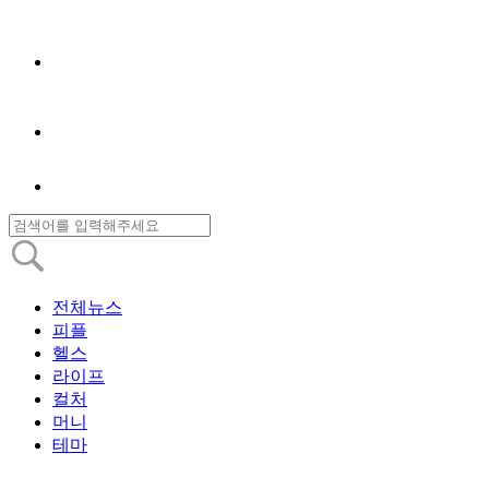
전체뉴스
피플
헬스
라이프
컬처
머니
테마