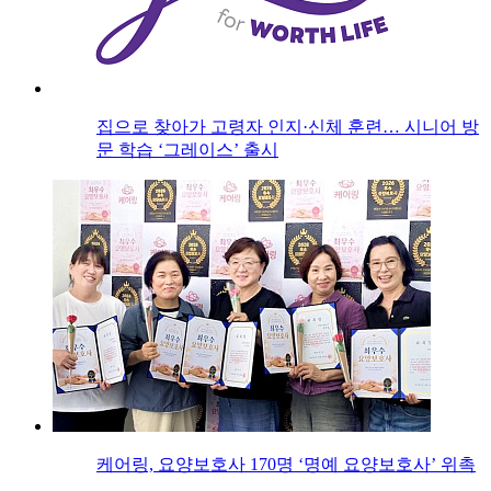
집으로 찾아가 고령자 인지·신체 훈련… 시니어 방
문 학습 ‘그레이스’ 출시
케어링, 요양보호사 170명 ‘명예 요양보호사’ 위촉