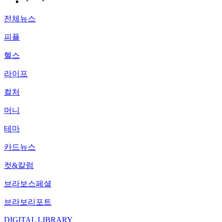
전체뉴스
피플
헬스
라이프
컬처
머니
테마
카드뉴스
컷&칼럼
브라보스페셜
브라보리포트
DIGITAL LIBRARY