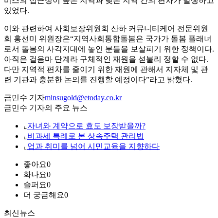
비스의 접근성이 높은 지역과 낮은 지역 간의 편차가 발생하고
있었다.
이와 관련하여 사회보장위원회 산하 커뮤니티케어 전문위원
회 홍선미 위원장은“지역사회통합돌봄은 국가가 돌봄 플래너
로서 돌봄의 사각지대에 놓인 분들을 보살피기 위한 정책이다.
아직은 걸음마 단계라 구체적인 재원을 섣불리 정할 수 없다.
다만 지역적 편차를 줄이기 위한 재원에 관해서 지자체 및 관
련 기관과 충분한 논의를 진행할 예정이다”라고 밝혔다.
금민수 기자
minsugold@etoday.co.kr
금민수 기자의 주요 뉴스
⌞
자녀와 계약으로 효도 보장받을까?
⌞
비과세 특례로 본 상속주택 관리법
⌞
업과 취미를 넘어 시민교육을 지향하다
좋아요
0
화나요
0
슬퍼요
0
더 궁금해요
0
최신뉴스