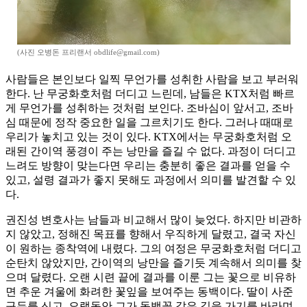
(사진 오병돈 프리랜서 obdlife@gmail.com)
사람들은 본인보다 일찍 무언가를 성취한 사람을 보고 부러워
한다. 난 무궁화호처럼 더디고 느린데, 남들은 KTX처럼 빠르
게 무언가를 성취하는 것처럼 보인다. 조바심이 앞서고, 조바
심 때문에 정작 중요한 일을 그르치기도 한다. 그러나 때때로
우리가 놓치고 있는 것이 있다. KTX에서는 무궁화호처럼 오
래된 간이역 풍경이 주는 낭만을 즐길 수 없다. 과정이 더디고
느려도 방향이 맞는다면 우리는 충분히 좋은 결과를 얻을 수
있고, 설령 결과가 좋지 못해도 과정에서 의미를 발견할 수 있
다.
권진성 변호사는 남들과 비교해서 많이 늦었다. 하지만 비관하
지 않았고, 정해진 목표를 향해서 우직하게 달렸고, 결국 자신
이 원하는 종착역에 내렸다. 그의 여정은 무궁화호처럼 더디고
순탄치 않았지만, 간이역의 낭만을 즐기듯 계속해서 의미를 찾
으며 달렸다. 오랜 시련 끝에 결과를 이룬 그는 꽃으로 비유하
면 추운 겨울에 화려한 꽃잎을 보여주는 동백이다. 딸이 사준
구두를 신고, 오랫동안 그가 동백꽃 같은 길을 가기를 바라며