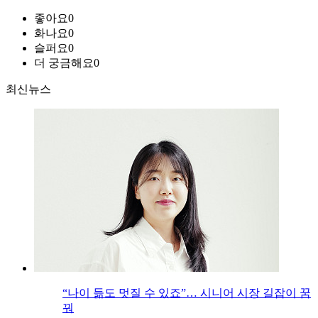
좋아요
0
화나요
0
슬퍼요
0
더 궁금해요
0
최신뉴스
“나이 듦도 멋질 수 있죠”… 시니어 시장 길잡이 꿈
꿔