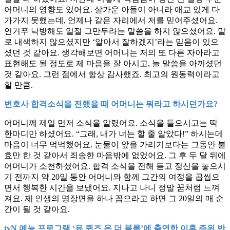
어머니의 영향도 있어요. 살가운 아들이 아니라 애교 있게 다
가가지 못했는데, 언제나 같은 자리에서 저를 믿어주셨어요.
연거푸 낙방해도 일절 그만두라는 말씀을 하지 않으셨어요. 말
로 내색하지 않으셨지만 ‘알아서 잘하겠지’라는 믿음이 있으
셨던 것 같아요. 생각해보면 어머니는 저의 또 다른 자아라고
표현해도 될 정도로 제 마음을 잘 아시고, 늘 말씀을 아끼셨던
것 같아요. 그런 점에서 항상 감사했죠. 최고의 원동력이라고
할 만큼.
변호사 합격소식을 전했을 때 어머니는 뭐라고 하시던가요?
어머니께 제일 먼저 소식을 알렸어요. 소식을 들으시고는 딱
한마디만 하셨어요. “그래, 내가 너는 할 줄 알았다!” 하시는데
마음이 너무 먹먹했어요. 눈물이 앞을 가리기보다는 그동안 불
효만 한 것 같아서 죄송한 마음밖에 없었어요. 그 후 두 달 뒤에
어머니가 소천하셨어요. 합격 소식을 전해 듣고 정신을 놓으시
기 전까지 약 20일 동안 어머니와 함께 그간의 여정을 곱씹으
면서 행복한 시간을 보냈어요. 지나고 나니 정말 꿈처럼 느껴
져요. 제 인생의 명장면을 하나 꼽으라고 하면 그 20일의 매 순
간이 될 것 같아요.
tvN 예능 프로그램 ‘유 퀴즈 온 더 블록’에 출연한 이후 주위 반