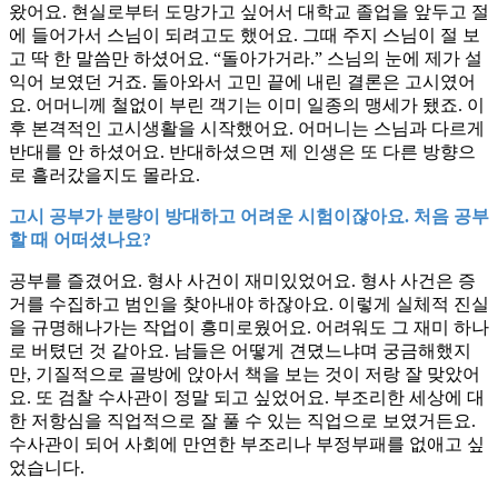
왔어요. 현실로부터 도망가고 싶어서 대학교 졸업을 앞두고 절
에 들어가서 스님이 되려고도 했어요. 그때 주지 스님이 절 보
고 딱 한 말씀만 하셨어요. “돌아가거라.” 스님의 눈에 제가 설
익어 보였던 거죠. 돌아와서 고민 끝에 내린 결론은 고시였어
요. 어머니께 철없이 부린 객기는 이미 일종의 맹세가 됐죠. 이
후 본격적인 고시생활을 시작했어요. 어머니는 스님과 다르게
반대를 안 하셨어요. 반대하셨으면 제 인생은 또 다른 방향으
로 흘러갔을지도 몰라요.
고시 공부가 분량이 방대하고 어려운 시험이잖아요. 처음 공부
할 때 어떠셨나요?
공부를 즐겼어요. 형사 사건이 재미있었어요. 형사 사건은 증
거를 수집하고 범인을 찾아내야 하잖아요. 이렇게 실체적 진실
을 규명해나가는 작업이 흥미로웠어요. 어려워도 그 재미 하나
로 버텼던 것 같아요. 남들은 어떻게 견뎠느냐며 궁금해했지
만, 기질적으로 골방에 앉아서 책을 보는 것이 저랑 잘 맞았어
요. 또 검찰 수사관이 정말 되고 싶었어요. 부조리한 세상에 대
한 저항심을 직업적으로 잘 풀 수 있는 직업으로 보였거든요.
수사관이 되어 사회에 만연한 부조리나 부정부패를 없애고 싶
었습니다.