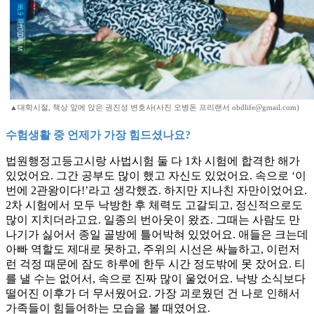
▲대학시절, 책상 앞에 앉은 권진성 변호사(사진 오병돈 프리랜서 obdlife@gmail.com)
수험생활 중 언제가 가장 힘드셨나요?
법원행정고등고시랑 사법시험 둘 다 1차 시험에 합격한 해가
있었어요. 그간 공부도 많이 했고 자신도 있었어요. 속으로 ‘이
번에 2관왕이다!’라고 생각했죠. 하지만 지나친 자만이었어요.
2차 시험에서 모두 낙방한 후 체력도 고갈되고, 정신적으로도
많이 지치더라고요. 일종의 번아웃이 왔죠. 그때는 사람도 만
나기가 싫어서 종일 골방에 틀어박혀 있었어요. 애들은 크는데
아빠 역할도 제대로 못하고, 주위의 시선은 싸늘하고, 이런저
런 걱정 때문에 잠도 하루에 한두 시간 정도밖에 못 잤어요. 티
를 낼 수는 없어서, 속으로 진짜 많이 울었어요. 낙방 소식보다
떨어진 이후가 더 무서웠어요. 가장 괴로웠던 건 나로 인해서
가족들이 힘들어하는 모습을 볼 때였어요.