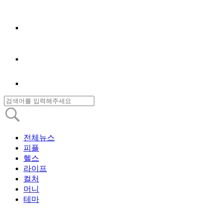
전체뉴스
피플
헬스
라이프
컬처
머니
테마