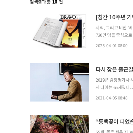
검색결과 총
10
건
[창간 10주년 기
시작, 그리고 비전 ‘
720만 명을 중심으로
새롭게 조망받고 있는 분들입니다. 자녀 양육과 부모 부
2025-04-01 08:00
스스로의 노후도 대비
다시 찾은 출근길
2019년 감정평가사 
시 나이는 65세였다.
1년이 지났다. 국가
2021-04-05 08:48
지 않고 미소조차 잘
“동백꽃이 피었
55세, 뜻을 세운 지 