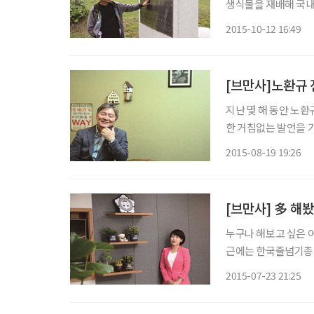
생식물을 재배해 국
도 평창군의 명소로 만
2015-10-12 16:49
국일주 마라톤을 했다.
[브만사]노환규 
지난 몇 해 동안 노환
한 거침없는 발언을 
많은 그의 이야기를 진
2015-08-19 19:26
를 꺼내 놓으려니 어
[브만사] 多 해
누구나 해보고 싶은 어
근에는 한국줄넘기총연
딱딱한 자세보다 소신 
2015-07-23 21:25