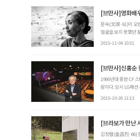
[브만사]영화배우
문숙(文淑·61)이 
얼굴을 보지 못했던 
분들이 있다. 그러나
2015-11-04 10:31
는 힘들다. 왜냐하면
[브만사]신홍순
1990년대 중반 CF
람이다. 당시 LG패
는 나라를 만들겠습니
2015-10-26 11:13
몸담았던 경력, 재즈와
[브라보가 만난 사
김창렬(金昌烈·66)