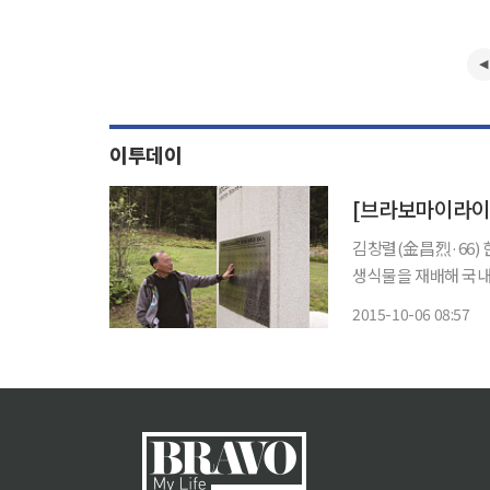
이투데이
[브라보마이라이프
김창렬(金昌烈·66)
생식물을 재배해 국
도 평창군의 명소로 만
2015-10-06 08:57
국일주 마라톤을 했다.