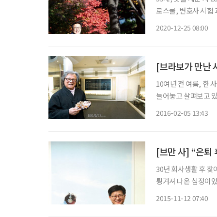
로스쿨, 변호사 시험
청년은 어느새 중년이
2020-12-25 08:00
활동 중인 그를 만나
[브라보가 만난 
10여년 전 여름, 한
늘어놓고 살펴보고 있
사내가 사장인 탓에 모
2016-02-05 13:43
결과를 불러왔고, 그
[브만 사] “은퇴
30년 회사생활 후 찾
튕겨져 나온 심정이었다
요했다. 현재 원 팀
2015-11-12 07:40
가운데 한 명이다. 그