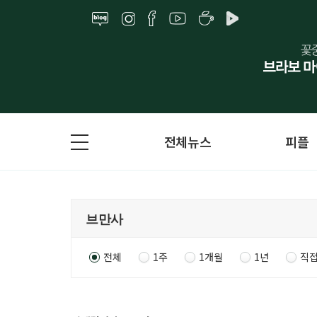
전체뉴스
피플
전체
1주
1개월
1년
직