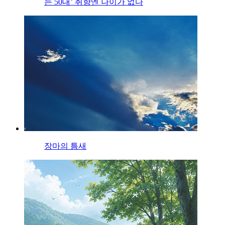
는 50대’ 취향엔 나이가 없다
장마의 틈새