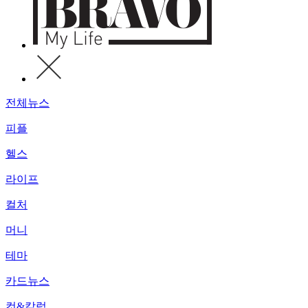
전체뉴스
피플
헬스
라이프
컬처
머니
테마
카드뉴스
컷&칼럼