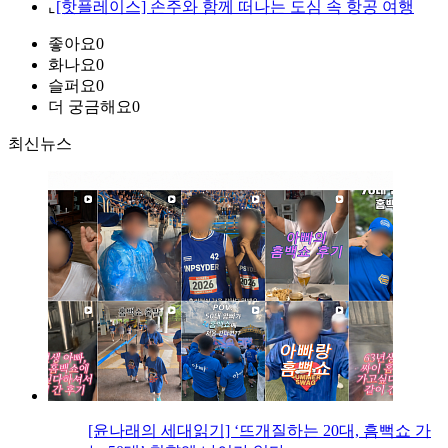
⌞
[핫플레이스] 손주와 함께 떠나는 도심 속 항공 여행
좋아요
0
화나요
0
슬퍼요
0
더 궁금해요
0
최신뉴스
[윤나래의 세대읽기] ‘뜨개질하는 20대, 흠뻑쇼 가