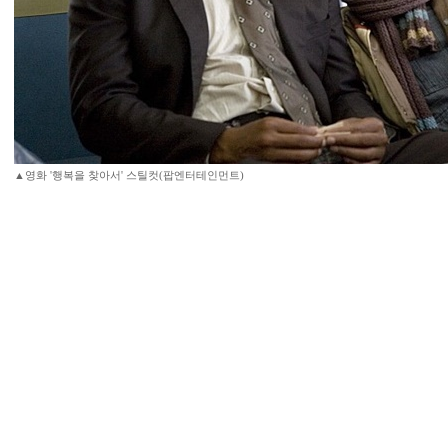
▲영화 '행복을 찾아서' 스틸컷(팝엔터테인먼트)