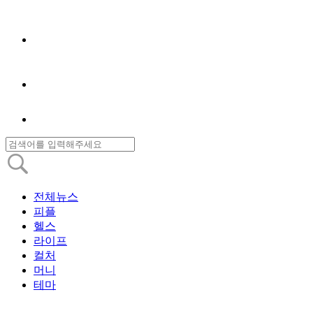
전체뉴스
피플
헬스
라이프
컬처
머니
테마