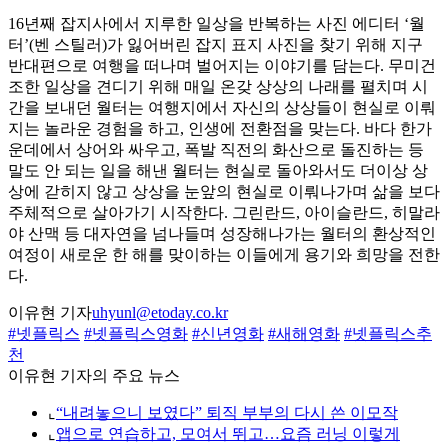
16년째 잡지사에서 지루한 일상을 반복하는 사진 에디터 ‘월
터’(벤 스틸러)가 잃어버린 잡지 표지 사진을 찾기 위해 지구
반대편으로 여행을 떠나며 벌어지는 이야기를 담는다. 무미건
조한 일상을 견디기 위해 매일 온갖 상상의 나래를 펼치며 시
간을 보내던 월터는 여행지에서 자신의 상상들이 현실로 이뤄
지는 놀라운 경험을 하고, 인생에 전환점을 맞는다. 바다 한가
운데에서 상어와 싸우고, 폭발 직전의 화산으로 돌진하는 등
말도 안 되는 일을 해낸 월터는 현실로 돌아와서도 더이상 상
상에 갇히지 않고 상상을 눈앞의 현실로 이뤄나가며 삶을 보다
주체적으로 살아가기 시작한다. 그린란드, 아이슬란드, 히말라
야 산맥 등 대자연을 넘나들며 성장해나가는 월터의 환상적인
여정이 새로운 한 해를 맞이하는 이들에게 용기와 희망을 전한
다.
이유현 기자
uhyunl@etoday.co.kr
#넷플릭스
#넷플릭스영화
#신년영화
#새해영화
#넷플릭스추
천
이유현 기자의 주요 뉴스
⌞
“내려놓으니 보였다” 퇴직 부부의 다시 쓴 이모작
⌞
앱으로 연습하고, 모여서 뛰고…요즘 러닝 이렇게