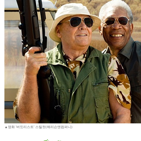
▲영화 '버킷리스트' 스틸컷(해리슨앤컴퍼니)