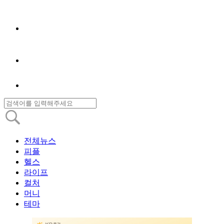
전체뉴스
피플
헬스
라이프
컬처
머니
테마