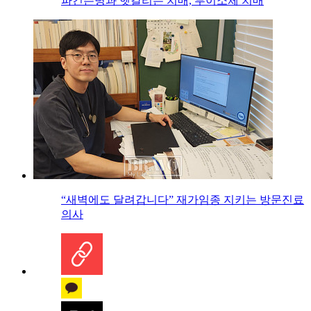
파킨슨병과 헷갈리는 치매, 루이소체 치매
“새벽에도 달려갑니다” 재가임종 지키는 방문진료
의사