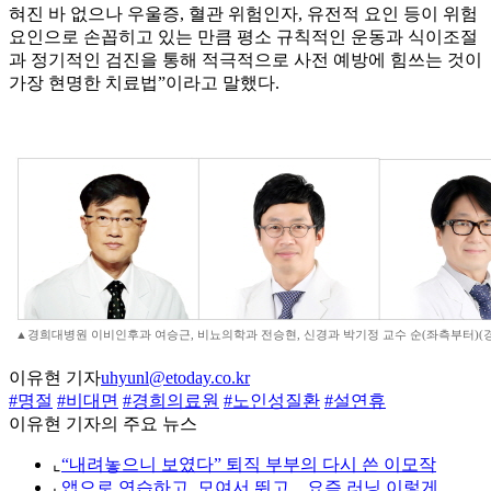
혀진 바 없으나 우울증, 혈관 위험인자, 유전적 요인 등이 위험
요인으로 손꼽히고 있는 만큼 평소 규칙적인 운동과 식이조절
과 정기적인 검진을 통해 적극적으로 사전 예방에 힘쓰는 것이
가장 현명한 치료법”이라고 말했다.
▲경희대병원 이비인후과 여승근, 비뇨의학과 전승현, 신경과 박기정 교수 순(좌측부터)(
이유현 기자
uhyunl@etoday.co.kr
#명절
#비대면
#경희의료원
#노인성질환
#설연휴
이유현 기자의 주요 뉴스
⌞
“내려놓으니 보였다” 퇴직 부부의 다시 쓴 이모작
⌞
앱으로 연습하고, 모여서 뛰고…요즘 러닝 이렇게