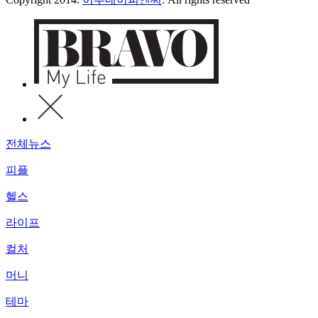
전체뉴스
피플
헬스
라이프
컬처
머니
테마