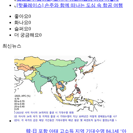
⌞
[핫플레이스] 손주와 함께 떠나는 도심 속 항공 여행
좋아요
0
화나요
0
슬퍼요
0
더 궁금해요
0
최신뉴스
韓·日 포함 아태 고소득 지역 기대수명 84.1세 ‘아