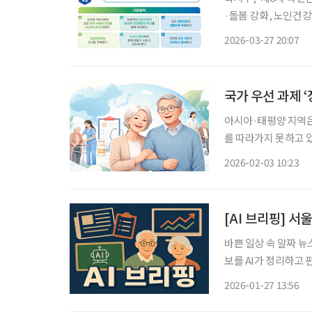
·돌봄 강화, 노인건강
‘모든 사람이 평생 
2026-03-27 20:07
를 핵심 목표로 제시한
국가 우선 과제 
아시아·태평양 지역은
를 따라가지 못하고 있
한 정책 보고서 ‘아
2026-02-03 10:23
(Strengthening He
[AI 브리핑] 서
바쁜 일상 속 알짜 뉴
보를 AI가 정리하고 편집국 기자가
20만 원 교통카드 
2026-01-27 13:56
통카드 지원사업’을 이