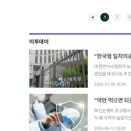
1
2
3
이투데이
대한한의사협회가 보건
관만을 대상으로 추진
게 반발했다. 한의협은 9일 입장문을 내고 복지부가 해당 사업을 ‘한국형 일차의료모델’이라
2026-07-09 16:34
고 설명한 데 대해 
◀
이
“약만 먹으면 되
파킨슨병이 초고령사회
두 배 가까이 늘었지
돌봄 지원도 더딘 상
2026-06-11 05:00