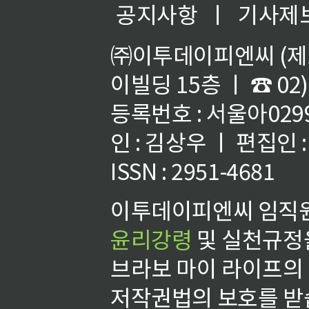
공지사항
ㅣ
기사제
㈜이투데이피엔씨 (제호
이빌딩 15층 ㅣ ☎ 02)
등록번호 : 서울아02992
인 : 김상우 ㅣ 편집인
ISSN : 2951-4681
이투데이피엔씨 임직원
윤리강령
및 실천규정을
브라보 마이 라이프의
저작권법의 보호를 받