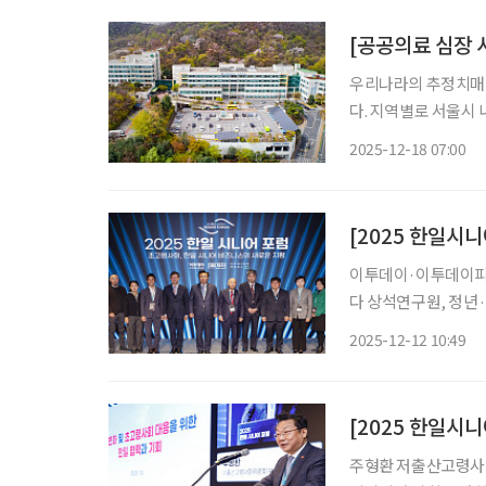
[공공의료 심장 
우리나라의 추정치매환자
다. 지역별로 서울시 
로 노인성 질환에 대
2025-12-18 07:00
환자를 위한 공공의료
이투데이·이투데이피엔씨
다 상석연구원, 정년·
모델 제언하기도 “정년
2025-12-12 10:49
어져 한국과 일본
주형환 저출산고령사회