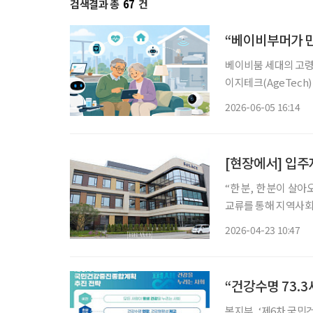
검색결과 총
67
건
“베이비부머가 만
베이비붐 세대의 고령
이지테크(AgeTech) 산업이
발간한 ‘에이지테크 
2026-06-05 16:14
순히 복지 수요 증가
“한 분, 한 분이 살
교류를 통해 지역사회를 
기 하남시 덕풍동에 
2026-04-23 10:47
장은 쏠라체 홈 미사
“건강수명 73.3
복지부, ‘제6차 국