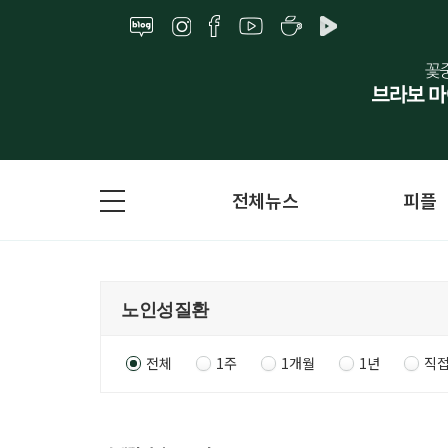
전체뉴스
피플
전체
1주
1개월
1년
직