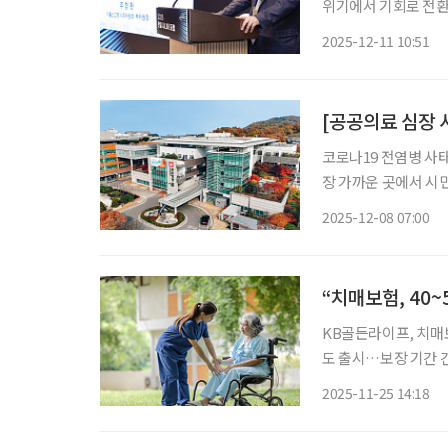
위기에서 기회로 전환
나스에서 열린 ‘202
2025-12-11 10:51
초고령사회에 진입한 
[공공의료 심장 
코로나19 전염병 사
장 가까운 곳에서 시
지금, 공공의료는 단
2025-12-08 07:00
수행하고 있다. 브
환자 전문
“치매보험, 40
KB골든라이프, 치매보
도 출시…보장 기간 긴
지정해야” 치매 환자가 100만 명에 육박하면서 치매보험에 대한 관심도 커지고 있다. 치매 진
2025-11-25 14:18
단 후에는 보험 가입