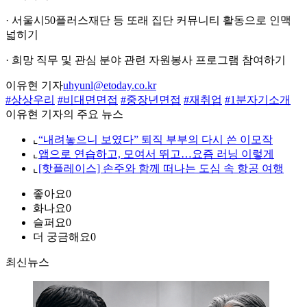
· 서울시50플러스재단 등 또래 집단 커뮤니티 활동으로 인맥
넓히기
· 희망 직무 및 관심 분야 관련 자원봉사 프로그램 참여하기
이유현 기자
uhyunl@etoday.co.kr
#상상우리
#비대면면접
#중장년면접
#재취업
#1분자기소개
이유현 기자의 주요 뉴스
⌞
“내려놓으니 보였다” 퇴직 부부의 다시 쓴 이모작
⌞
앱으로 연습하고, 모여서 뛰고…요즘 러닝 이렇게
⌞
[핫플레이스] 손주와 함께 떠나는 도심 속 항공 여행
좋아요
0
화나요
0
슬퍼요
0
더 궁금해요
0
최신뉴스