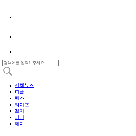
전체뉴스
피플
헬스
라이프
컬처
머니
테마