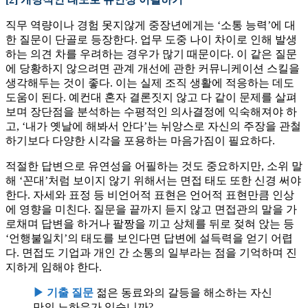
직무 역량이나 경험 못지않게 중장년에게는 ‘소통 능력’에 대
한 질문이 단골로 등장한다. 업무 도중 나이 차이로 인해 발생
하는 의견 차를 우려하는 경우가 많기 때문이다. 이 같은 질문
에 당황하지 않으려면 관계 개선에 관한 커뮤니케이션 스킬을
생각해두는 것이 좋다. 이는 실제 조직 생활에 적응하는 데도
도움이 된다. 예컨대 혼자 결론짓지 않고 다 같이 문제를 살펴
보며 장단점을 분석하는 수평적인 의사결정에 익숙해져야 하
고, ‘내가 옛날에 해봐서 안다’는 뉘앙스로 자신의 주장을 관철
하기보다 다양한 시각을 포용하는 마음가짐이 필요하다.
적절한 답변으로 유연성을 어필하는 것도 중요하지만, 소위 말
해 ‘꼰대’처럼 보이지 않기 위해서는 면접 태도 또한 신경 써야
한다. 자세와 표정 등 비언어적 표현은 언어적 표현만큼 인상
에 영향을 미친다. 질문을 끝까지 듣지 않고 면접관의 말을 가
로채며 답변을 하거나 팔짱을 끼고 상체를 뒤로 젖혀 앉는 등
‘언행불일치’의 태도를 보인다면 답변에 설득력을 얻기 어렵
다. 면접도 기업과 개인 간 소통의 일부라는 점을 기억하며 진
지하게 임해야 한다.
▶ 기출 질문
젊은 동료와의 갈등을 해소하는 자신
만의 노하우가 있습니까?